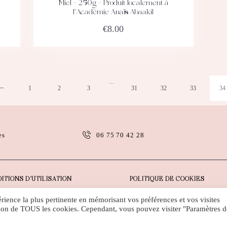
Miel – 250g – Produit localement à
ACHETEZ
DÉTAILS
l’Académie Anaïs Abaakil
€
8.00
…
1
←
2
3
31
32
33
34
es
06 75 70 42 28
ITIONS D’UTILISATION
POLITIQUE DE COOKIES
érience la plus pertinente en mémorisant vos préférences et vos visites
sation de TOUS les cookies. Cependant, vous pouvez visiter "Paramètres d
Droits d'auteur ©
Web Artem France
Tous droits réservés.