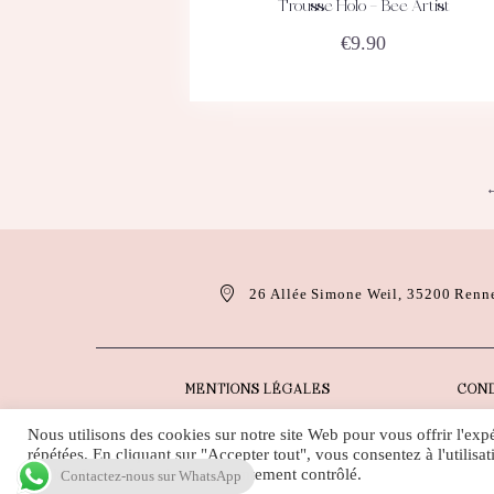
Trousse Holo – Bee Artist
ACHETEZ
DÉTAILS
€
9.90
26 Allée Simone Weil, 35200 Renn
MENTIONS LÉGALES
COND
Nous utilisons des cookies sur notre site Web pour vous offrir l'exp
répétées. En cliquant sur "Accepter tout", vous consentez à l'utili
cookies" pour fournir un consentement contrôlé.
Contactez-nous sur WhatsApp