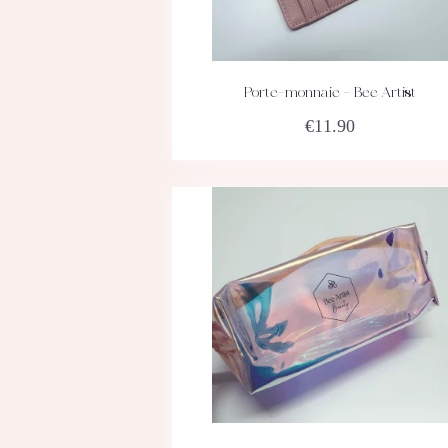
Porte-monnaie – Bee Artist
ACHETEZ
DÉTAILS
€
11.90