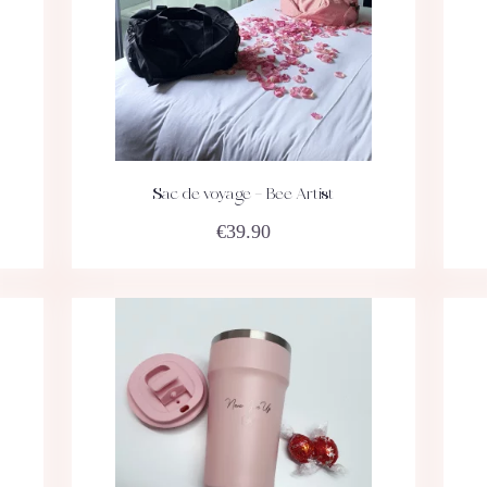
Sac de voyage – Bee Artist
ACHETEZ
DÉTAILS
€
39.90