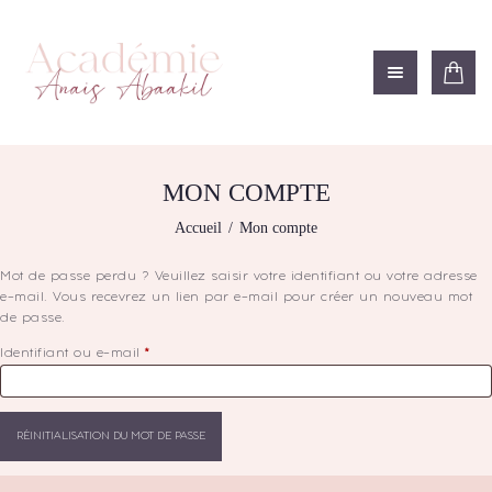
ACADÉMIE ANAÏS ABAAKIL
Formation et shop Indigo
L’ACADEMIE
NOS FORMATIONS
MON COMPTE
AGENDA DE
Accueil
Mon compte
FORMATIONS
BOUTIQUE
Mot de passe perdu ? Veuillez saisir votre identifiant ou votre adresse
e-mail. Vous recevrez un lien par e-mail pour créer un nouveau mot
CONTACTEZ-NOUS
de passe.
RECHERCHE
Identifiant ou e-mail
*
Obligatoire
MODÈLE
RÉINITIALISATION DU MOT DE PASSE