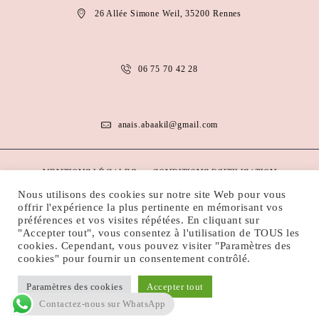
26 Allée Simone Weil, 35200 Rennes
06 75 70 42 28
anais.abaakil@gmail.com
MENTIONS LÉGALES
CONDITIONS D’UTILISATION
Nous utilisons des cookies sur notre site Web pour vous
POLITIQUE DE COOKIES
POLITIQUE DE CONFIDENTIALITÉ
offrir l'expérience la plus pertinente en mémorisant vos
préférences et vos visites répétées. En cliquant sur
"Accepter tout", vous consentez à l'utilisation de TOUS les
Droits d'auteur ©
Web Artem France
Tous droits réservés.
cookies. Cependant, vous pouvez visiter "Paramètres des
cookies" pour fournir un consentement contrôlé.
Paramètres des cookies
Accepter tout
Contactez-nous sur WhatsApp