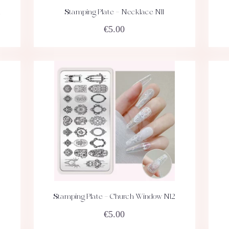
n
Stamping Plate – Necklace N11
ACHETEZ
DÉTAILS
€
5.00
Stamping Plate – Church Window N12
ACHETEZ
DÉTAILS
€
5.00