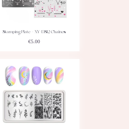
Stamping Plate – XY-DS12 Chaînes
ACHETEZ
DÉTAILS
€
5.00