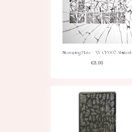
Stamping Plate – XY-CF007 Abstrait
ACHETEZ
DÉTAILS
€
8.00