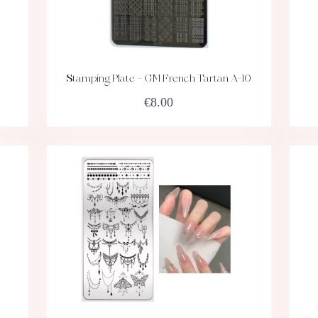
Stamping Plate – GM French Tartan A-10
ACHETEZ
DÉTAILS
€
8.00