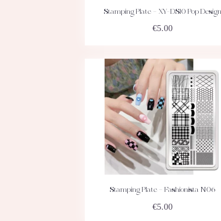
Stamping Plate – XY-DS10 Pop Desig
ACHETEZ
DÉTAILS
€
5.00
Stamping Plate – Fashionista N06
ACHETEZ
DÉTAILS
€
5.00