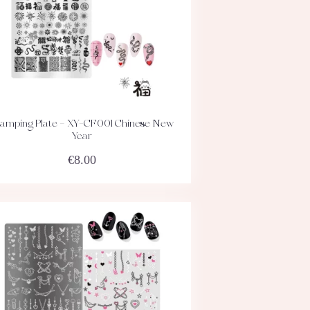
tamping Plate – XY-CF001 Chinese New
ACHETEZ
DÉTAILS
Year
€
8.00