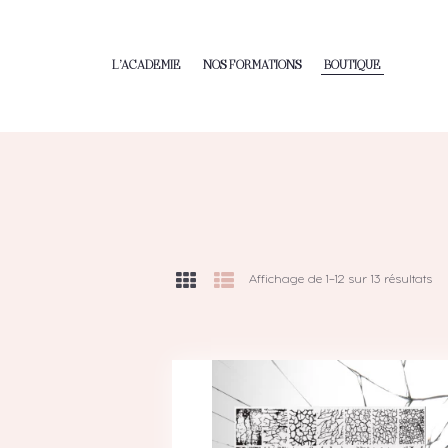
L’ACADEMIE
NOS FORMATIONS
BOUTIQUE
Affichage de 1–12 sur 13 résultats
Tri
du
pl
ré
au
pl
an