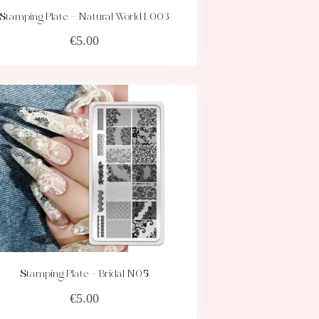
Stamping Plate – Natural World L003
ACHETEZ
DÉTAILS
€
5.00
Stamping Plate – Bridal N05
ACHETEZ
DÉTAILS
€
5.00