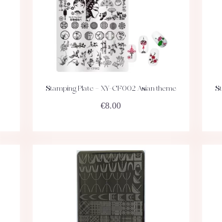
Stamping Plate – XY-CF002 Asian theme
S
ACHETEZ
DÉTAILS
€
8.00