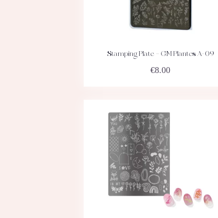
Stamping Plate – GM Plantes A-09
ACHETEZ
DÉTAILS
€
8.00