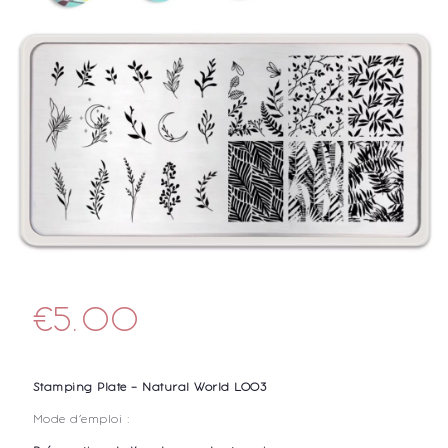
€
5.00
Stamping Plate – Natural World L003
Mode d’emploi :