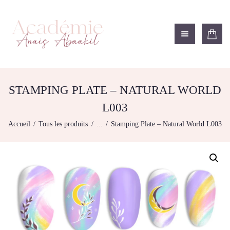
ACADÉMIE ANAÏS ABAAKIL
Formation et shop Indigo
L’ACADEMIE
NOS FORMATIONS
STAMPING PLATE – NATURAL WORLD
AGENDA DE
L003
FORMATIONS
Accueil
Tous les produits
...
Stamping Plate – Natural World L003
BOUTIQUE
CONTACTEZ-NOUS
RECHERCHE
MODÈLE