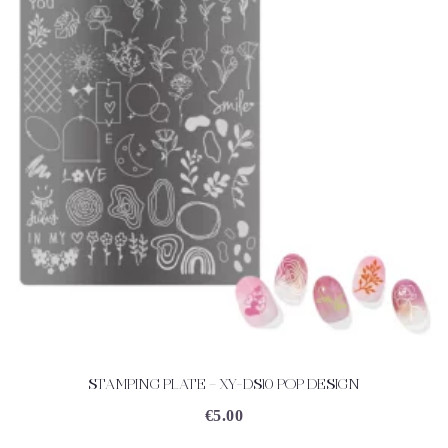
STAMPING PLATE – XY-DS10 POP DESIGN
ACHETEZ
DÉTAILS
€
5.00