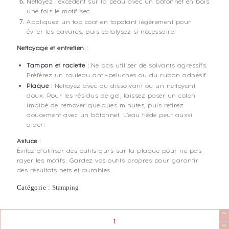
Nettoyez l’excédent sur la peau avec un bâtonnet en bois
une fois le motif sec.
Appliquez un top coat en tapotant légèrement pour
éviter les bavures, puis catalysez si nécessaire.
Nettoyage et entretien :
Tampon et raclette :
Ne pas utiliser de solvants agressifs.
Préférez un rouleau anti-peluches ou du ruban adhésif.
Plaque :
Nettoyez avec du dissolvant ou un nettoyant
doux. Pour les résidus de gel, laissez poser un coton
imbibé de remover quelques minutes, puis retirez
doucement avec un bâtonnet. L’eau tiède peut aussi
aider.
Astuce :
Évitez d’utiliser des outils durs sur la plaque pour ne pas
rayer les motifs. Gardez vos outils propres pour garantir
des résultats nets et durables.
Catégorie :
Stamping
quantité
de