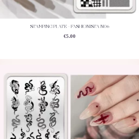
STAMPING PLATE – FASHIONISTA N06
ACHETEZ
DÉTAILS
€
5.00