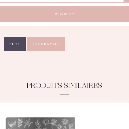
Stamping
Plate
-
ACHETEZ
Natural
World
L003
PLUS
PROGRAMME
PRODUITS SIMILAIRES