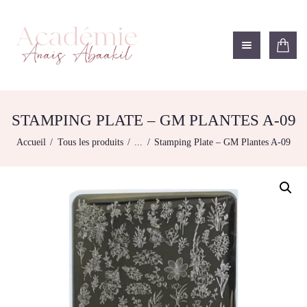
ACADÉMIE ANAÏS ABAAKIL
Formation et shop Indigo
L’ACADEMIE
NOS FORMATIONS
STAMPING PLATE – GM PLANTES A-09
AGENDA DE
Accueil
Tous les produits
...
Stamping Plate – GM Plantes A-09
FORMATIONS
BOUTIQUE
CONTACTEZ-NOUS
RECHERCHE
MODÈLE