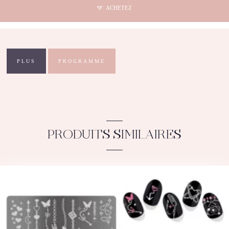
-
ACHETEZ
GM
Plantes
A-
09
PLUS
PROGRAMME
PRODUITS SIMILAIRES