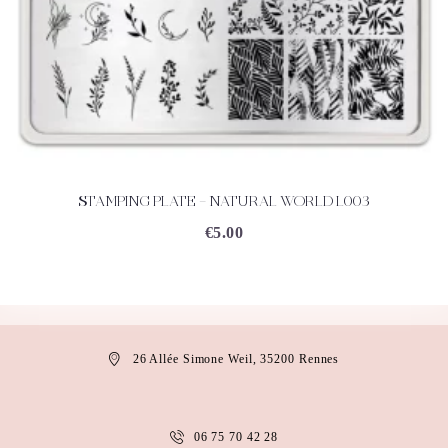
STAMPING PLATE – NATURAL WORLD L003
ACHETEZ
DÉTAILS
€
5.00
26 Allée Simone Weil, 35200 Rennes
06 75 70 42 28