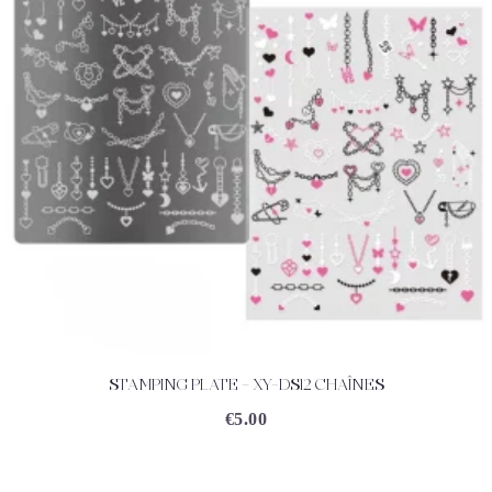
STAMPING PLATE – XY-DS12 CHAÎNES
ACHETEZ
DÉTAILS
€
5.00