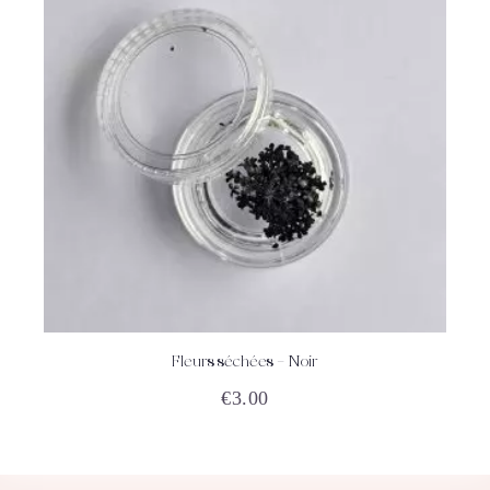
Fleurs séchées – Noir
ACHETEZ
DÉTAILS
€
3.00