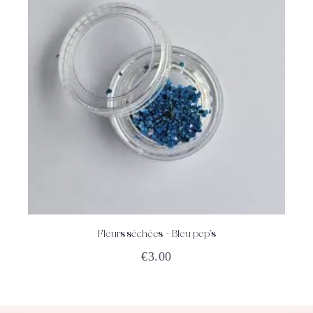
Fleurs séchées – Bleu pep’s
ACHETEZ
DÉTAILS
€
3.00