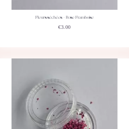
Fleurs séchées – Rose Framboise
ACHETEZ
DÉTAILS
€
3.00