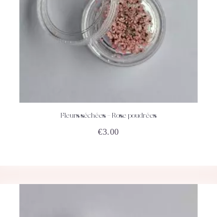
Fleurs séchées – Rose poudrées
ACHETEZ
DÉTAILS
€
3.00