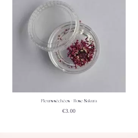
Fleurs séchées – Rose Sakura
ACHETEZ
DÉTAILS
€
3.00