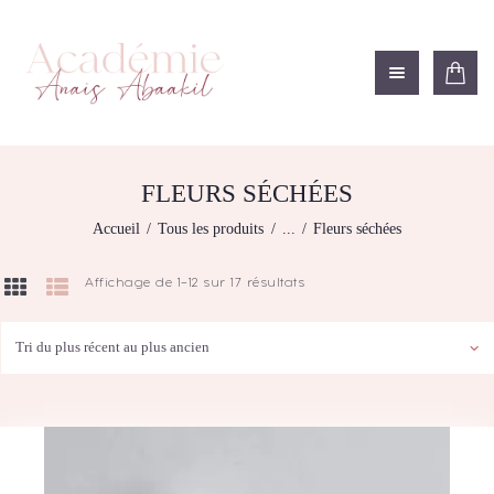
ACADÉMIE ANAÏS ABAAKIL
Formation et shop Indigo
L’ACADEMIE
NOS FORMATIONS
FLEURS SÉCHÉES
AGENDA DE
Accueil
Tous les produits
...
Fleurs séchées
FORMATIONS
BOUTIQUE
Affichage de 1–12 sur 17 résultats
Trié
CONTACTEZ-NOUS
du
plus
RECHERCHE
récent
MODÈLE
au
plus
ancien