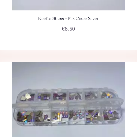
Palette Strass – Mix Circle Silver
ACHETEZ
DÉTAILS
€
8.50