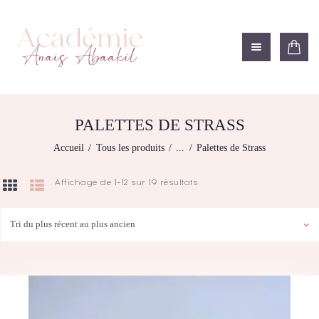
ACADÉMIE ANAÏS ABAAKIL
Formation et shop Indigo
L’ACADEMIE
NOS FORMATIONS
PALETTES DE STRASS
AGENDA DE
Accueil
Tous les produits
...
Palettes de Strass
FORMATIONS
BOUTIQUE
Affichage de 1–12 sur 19 résultats
Trié
CONTACTEZ-NOUS
du
plus
RECHERCHE
récent
MODÈLE
au
plus
ancien