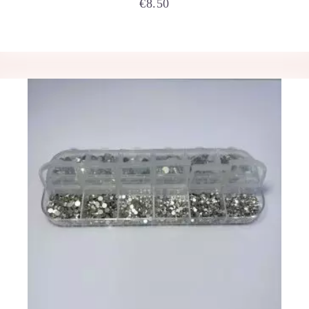
€
8.50