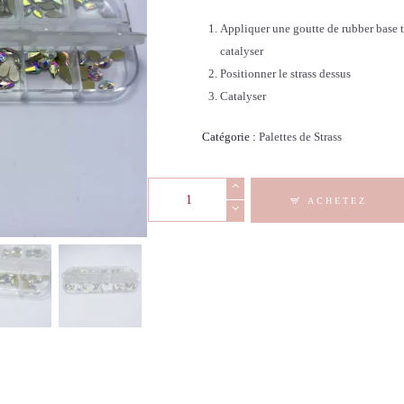
Appliquer une goutte de rubber base t
catalyser
Positionner le strass dessus
Catalyser
Catégorie :
Palettes de Strass
quantité
ACHETEZ
de
Palette
Strass
-
Large
Holo