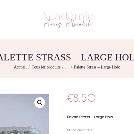
L’ACADEMIE
NOS FORMATIONS
ACADÉMIE ANAÏS ABAAKIL
Formation et shop Indigo
AGENDA DE
FORMATIONS
BOUTIQUE
ALETTE STRASS – LARGE HO
CONTACTEZ-NOUS
Accueil
Tous les produits
...
Palette Strass – Large Holo
RECHERCHE
MODÈLE
€
8.50
Palette Strass – Large Holo
Mode d’emploi :