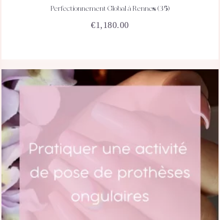
Perfectionnement Global à Rennes (35)
ACHETEZ
DÉTAILS
€
1,180.00