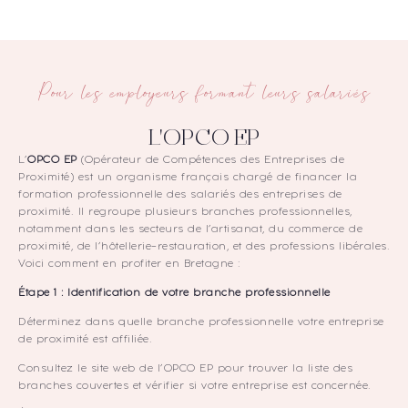
options
peuvent
être
choisies
sur
Pour les employeurs formant leurs salariés
la
page
du
L'OPCO EP
produit
L’
OPCO EP
(Opérateur de Compétences des Entreprises de
Proximité) est un organisme français chargé de financer la
formation professionnelle des salariés des entreprises de
proximité. Il regroupe plusieurs branches professionnelles,
notamment dans les secteurs de l’artisanat, du commerce de
proximité, de l’hôtellerie-restauration, et des professions libérales.
Voici comment en profiter en Bretagne :
Étape 1 : Identification de votre branche professionnelle
Déterminez dans quelle branche professionnelle votre entreprise
de proximité est affiliée.
Consultez le site web de l’OPCO EP pour trouver la liste des
branches couvertes et vérifier si votre entreprise est concernée.