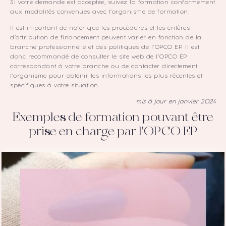
Si votre demande est acceptée, suivez la formation conformément
aux modalités convenues avec l’organisme de formation.
Il est important de noter que les procédures et les critères
d’attribution de financement peuvent varier en fonction de la
branche professionnelle et des politiques de l’OPCO EP. Il est
donc recommandé de consulter le site web de l’OPCO EP
correspondant à votre branche ou de contacter directement
l’organisme pour obtenir les informations les plus récentes et
spécifiques à votre situation.
mis à jour en janvier 2024
Exemples de formation pouvant être
prise en charge par l'OPCO EP