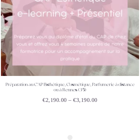
Préparation au CAP Esthétique, Cosmétique, Parfumerie à distance
ACHETEZ
DÉTAILS
ou à Rennes (35)
€
2,190.00
–
€
3,190.00
Ce
produit
a
plusieurs
variations.
Les