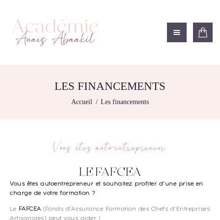
ACADÉMIE ANAÏS ABAAKIL
Formation et shop Indigo
L’ACADEMIE
NOS FORMATIONS
LES FINANCEMENTS
AGENDA DE
Accueil
Les financements
FORMATIONS
BOUTIQUE
CONTACTEZ-NOUS
Vous êtes auto-entrepreneur
RECHERCHE
MODÈLE
LE FAFCEA
Vous êtes autoentrepreneur et souhaitez profiter d’une prise en
charge de votre formation ?
Le
FAFCEA
(Fonds d’Assurance Formation des Chefs d’Entreprises
Artisanales) peut vous aider !