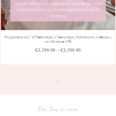
Préparation au CAP Esthétique, Cosmétique, Parfumerie à distance
ACHETEZ
DÉTAILS
ou à Rennes (35)
€
2,190.00
–
€
3,190.00
Ce
produit
a
plusieurs
variations.
Les
options
peuvent
être
choisies
sur
Pour tous le monde
la
page