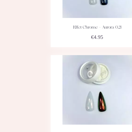
Effet Chrome – Aurora 021
ACHETEZ
DÉTAILS
€
4.95