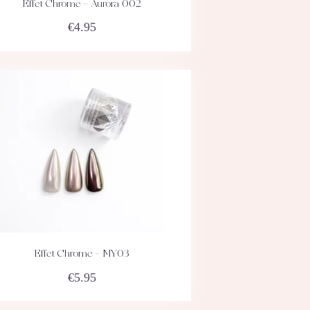
Effet Chrome – Aurora 002
ACHETEZ
DÉTAILS
€
4.95
Effet Chrome – MY03
ACHETEZ
DÉTAILS
€
5.95