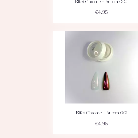
Effet Chrome – Aurora 004
ACHETEZ
DÉTAILS
€
4.95
Effet Chrome – Aurora 001
ACHETEZ
DÉTAILS
€
4.95