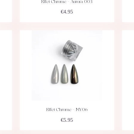
Effet Chrome – Aurora 003
ACHETEZ
DÉTAILS
€
4.95
Effet Chrome – MY06
ACHETEZ
DÉTAILS
€
5.95