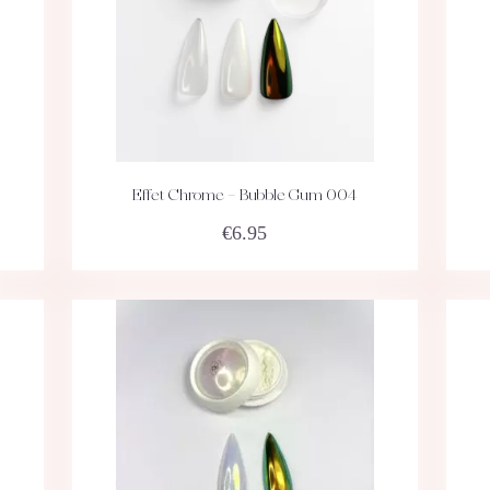
Effet Chrome – Bubble Gum 004
ACHETEZ
DÉTAILS
€
6.95