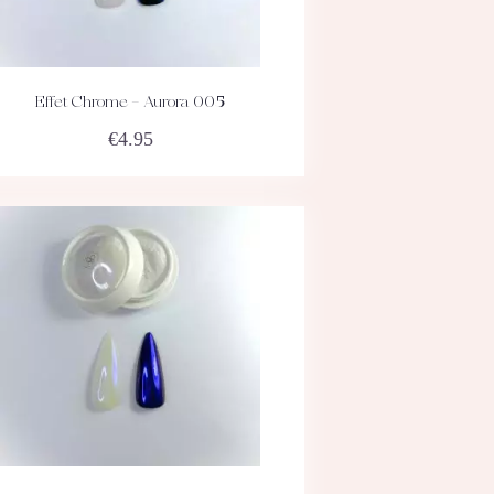
Effet Chrome – Aurora 005
ACHETEZ
DÉTAILS
€
4.95