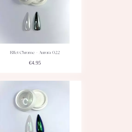
Effet Chrome – Aurora 022
ACHETEZ
DÉTAILS
€
4.95