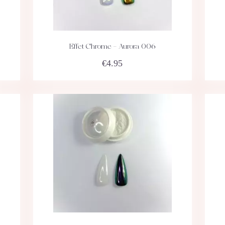
Effet Chrome – Aurora 006
ACHETEZ
DÉTAILS
€
4.95