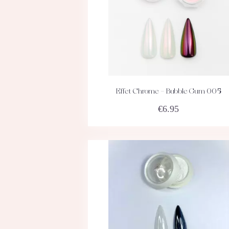
Effet Chrome – Bubble Gum 005
ACHETEZ
DÉTAILS
€
6.95