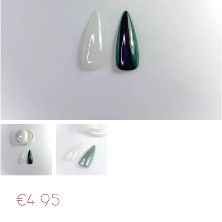
€
4.95