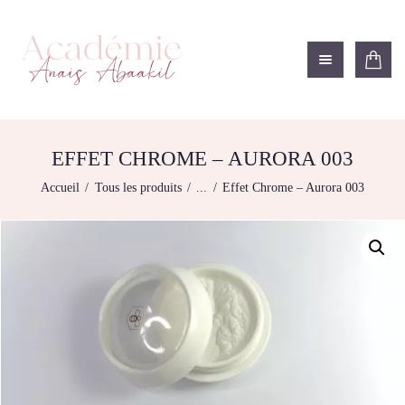
ACADÉMIE ANAÏS ABAAKIL
Formation et shop Indigo
L’ACADEMIE
NOS FORMATIONS
EFFET CHROME – AURORA 003
AGENDA DE
Accueil
Tous les produits
...
Effet Chrome – Aurora 003
FORMATIONS
BOUTIQUE
CONTACTEZ-NOUS
RECHERCHE
MODÈLE