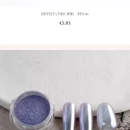
EFFET CHROME – MY06
ACHETEZ
DÉTAILS
€
5.95