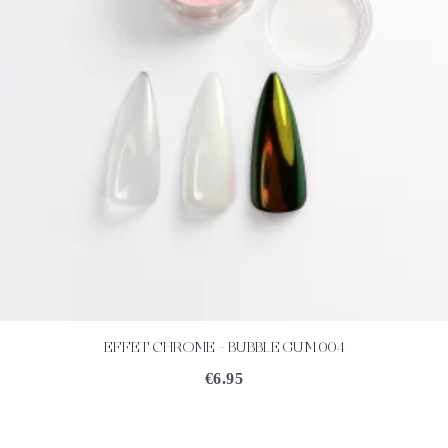
EFFET CHROME – BUBBLE GUM 004
ACHETEZ
DÉTAILS
€
6.95