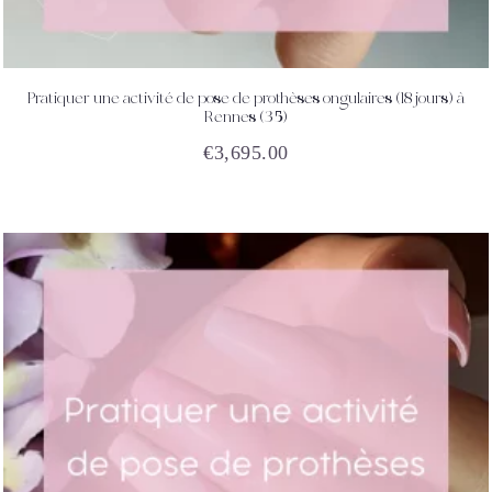
Pratiquer une activité de pose de prothèses ongulaires (18 jours) à
ACHETEZ
DÉTAILS
Rennes (35)
€
3,695.00