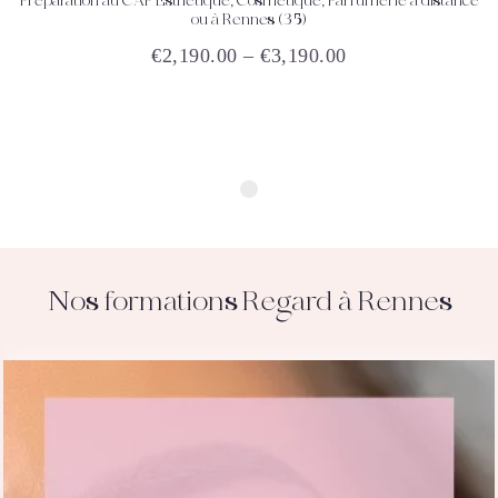
Préparation au CAP Esthétique, Cosmétique, Parfumerie à distance
ACHETEZ
DÉTAILS
ou à Rennes (35)
€
2,190.00
–
€
3,190.00
Ce
produit
a
plusieurs
variations.
Les
options
peuvent
être
choisies
sur
Nos formations Regard à Rennes
la
page
du
produit