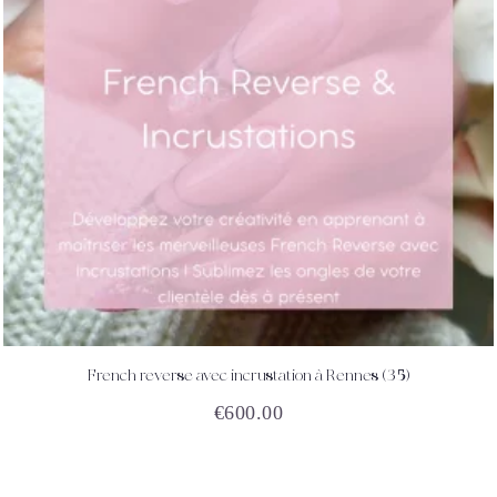
French reverse avec incrustation à Rennes (35)
ACHETEZ
DÉTAILS
€
600.00