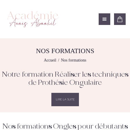
ACADÉMIE ANAÏS ABAAKIL
Formation et shop Indigo
L’ACADEMIE
NOS FORMATIONS
NOS FORMATIONS
AGENDA DE
Accueil
Nos formations
FORMATIONS
BOUTIQUE
Notre formation Réaliser les techniques
CONTACTEZ-NOUS
de Prothésie Ongulaire
RECHERCHE
MODÈLE
LIRE LA SUITE
Nos formations Ongles pour débutants