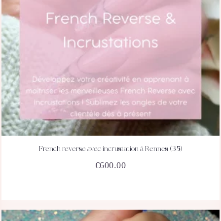
French reverse avec incrustation à Rennes (35)
ACHETEZ
DÉTAILS
€
600.00