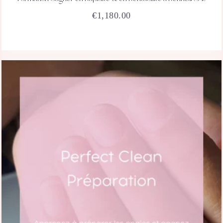
ACHETEZ
DÉTAILS
€
1,180.00