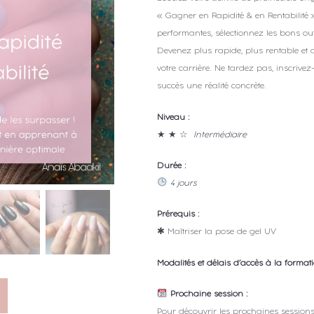
« Gagner en Rapidité & en Rentabilité 
performantes, sélectionnez les bons outi
Devenez plus rapide, plus rentable e
votre carrière. Ne tardez pas, inscrive
succès une réalité concrète.
Niveau :
★ ★ ☆
Intermédiaire
Durée :
4 jours
Prérequis :
✱ Maîtriser la pose de gel UV
Modalités et délais d’accès à la formati
Prochaine session :
Pour découvrir les prochaines sessions 