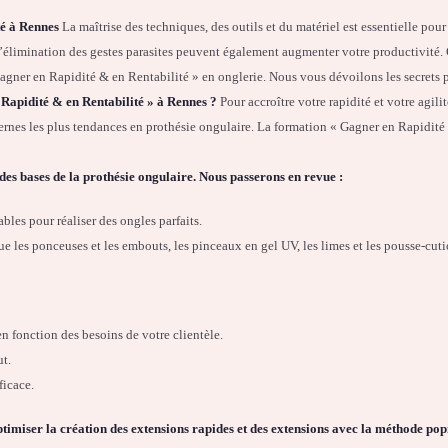
é à Rennes
La maîtrise des techniques, des outils et du matériel est essentielle pour
’élimination des gestes parasites peuvent également augmenter votre productivité
gner en Rapidité & en Rentabilité » en onglerie. Nous vous dévoilons les secrets po
Rapidité & en Rentabilité » à Rennes ?
Pour accroître votre rapidité et votre agilit
rnes les plus tendances en prothésie ongulaire. La formation « Gagner en Rapidité 
des bases de la prothésie ongulaire. Nous passerons en revue :
ables pour réaliser des ongles parfaits.
que les ponceuses et les embouts, les pinceaux en gel UV, les limes et les pousse-cuti
 en fonction des besoins de votre clientèle.
ut.
ficace.
ptimiser la création des extensions rapides et des extensions avec la méthode popi