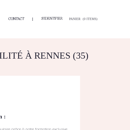
S'IDENTIFIER
CONTACT
PANIER
(0 ITEMS)
LITÉ À RENNES (35)
n :
ngulaire grâce à notre formation exclusive