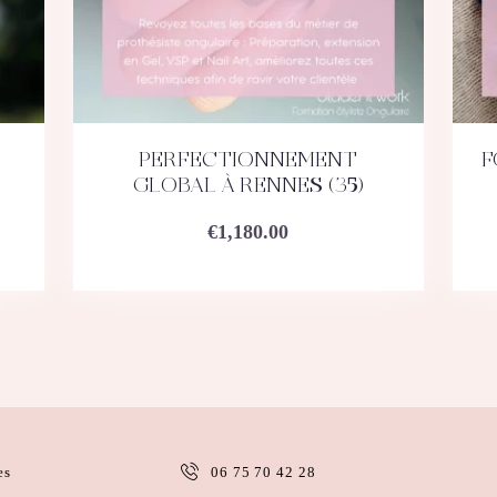
PERFECTIONNEMENT
F
ACHETEZ
DÉTAILS
GLOBAL À RENNES (35)
€
1,180.00
es
06 75 70 42 28