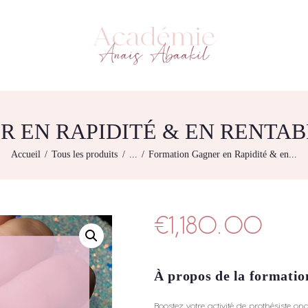
L’ACADEMIE
NOS FORMATIONS
ACADÉMIE ANAÏS ABAAKIL
Formation et shop Indigo
AGENDA DE
FORMATIONS
BOUTIQUE
EN RAPIDITÉ & EN RENTABI
CONTACTEZ-NOUS
Accueil
Tous les produits
...
Formation Gagner en Rapidité & en...
RECHERCHE
MODÈLE
€
1,180.00
À propos de la formatio
Boostez votre activité de prothésiste o