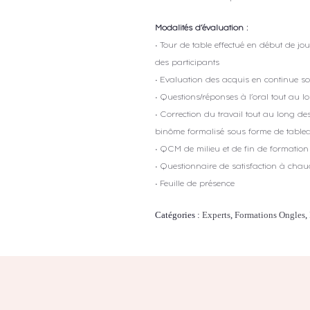
Modalités d’évaluation :
• Tour de table effectué en début de jou
des participants
• Evaluation des acquis en continue so
• Questions/réponses à l’oral tout au l
• Correction du travail tout au long des
binôme formalisé sous forme de tablea
• QCM de milieu et de fin de formation
• Questionnaire de satisfaction à cha
• Feuille de présence
Catégories :
Experts
,
Formations Ongles
,