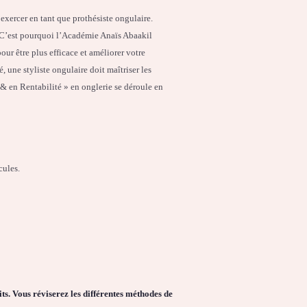
 exercer en tant que prothésiste ongulaire.
. C’est pourquoi l’Académie Anaïs Abaakil
ur être plus efficace et améliorer votre
é, une styliste ongulaire doit maîtriser les
& en Rentabilité » en onglerie se déroule en
cules.
ts. Vous réviserez les différentes méthodes de