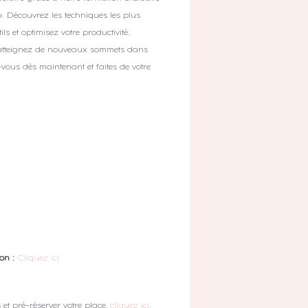
». Découvrez les techniques les plus
ls et optimisez votre productivité.
t atteignez de nouveaux sommets dans
z-vous dès maintenant et faites de votre
on :
Cliquez ici
et pré-réserver votre place,
cliquez ici
.