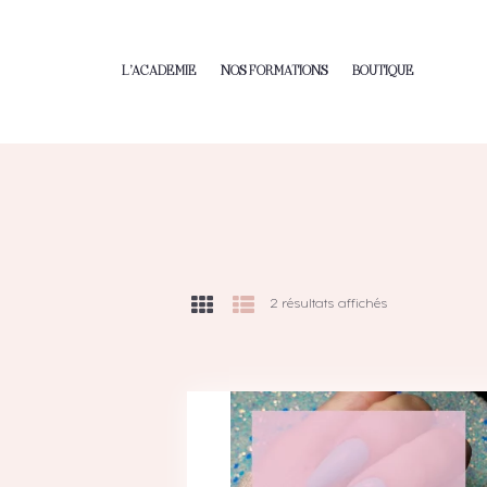
L’ACADEMIE
NOS FORMATIONS
BOUTIQUE
2 résultats affichés
Trié
du
plus
récent
au
plus
ancien