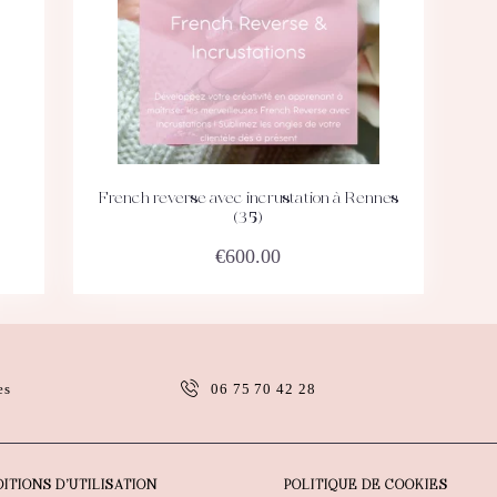
French reverse avec incrustation à Rennes
ACHETEZ
DÉTAILS
(35)
€
600.00
es
06 75 70 42 28
ITIONS D’UTILISATION
POLITIQUE DE COOKIES