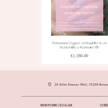
Formation Gagner en Rapidité & en
ACHETEZ
DÉTAILS
Rentabilité à Rennes (35)
€
1,180.00
26 Allée Simone Weil, 35200 Renn
MENTIONS LÉGALES
COND