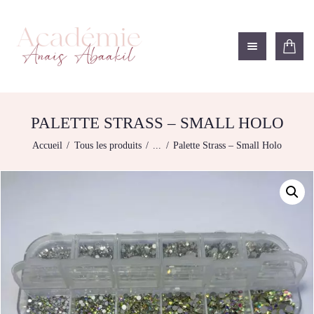
ACADÉMIE ANAÏS ABAAKIL
Formation et shop Indigo
L’ACADEMIE
NOS FORMATIONS
PALETTE STRASS – SMALL HOLO
AGENDA DE
Accueil
Tous les produits
...
Palette Strass – Small Holo
FORMATIONS
BOUTIQUE
CONTACTEZ-NOUS
RECHERCHE
MODÈLE