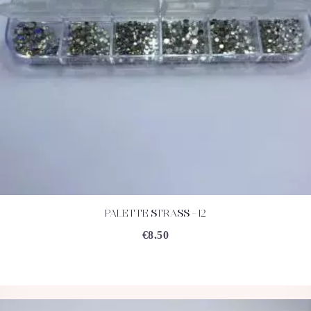
PALETTE STRASS – 12
ACHETEZ
DÉTAILS
€
8.50