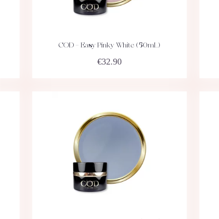
COD – Easy Pinky White (50mL)
ACHETEZ
DÉTAILS
€
32.90