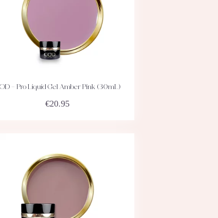
OD – Pro Liquid Gel Amber Pink (30mL)
ACHETEZ
DÉTAILS
€
20.95