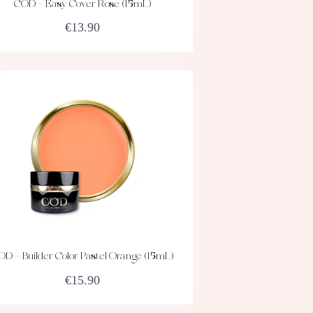
COD – Easy Cover Rose (15mL)
ACHETEZ
DÉTAILS
€
13.90
OD – Builder Color Pastel Orange (15mL)
ACHETEZ
DÉTAILS
€
15.90