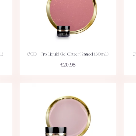
L)
COD – Pro Liquid Gel Glitter Kissed (30mL)
C
ACHETEZ
DÉTAILS
€
20.95