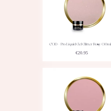
COD – Pro Liquid Gel Glitter Rosy (30m
ACHETEZ
DÉTAILS
€
20.95