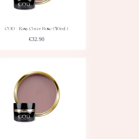
COD – Easy Cover Rose (50mL)
ACHETEZ
DÉTAILS
€
32.90