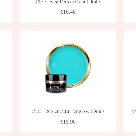
COD – Easy Perfect Clear (15mL)
ACHETEZ
DÉTAILS
€
16.40
COD – Builder Color Turquoise (15mL)
C
ACHETEZ
DÉTAILS
€
15.90