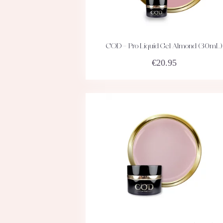
COD – Pro Liquid Gel Almond (30mL)
ACHETEZ
DÉTAILS
€
20.95