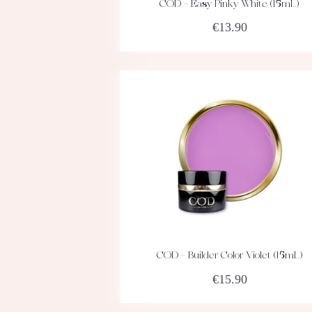
COD – Easy Pinky White (15mL)
ACHETEZ
DÉTAILS
€
13.90
COD – Builder Color Violet (15mL)
ACHETEZ
DÉTAILS
€
15.90