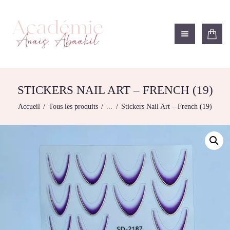
ACADÉMIE ANAÏS ABAAKIL
Formation et shop Indigo
L’ACADEMIE
NOS FORMATIONS
STICKERS NAIL ART – FRENCH (19)
AGENDA DE
Accueil
Tous les produits
...
Stickers Nail Art – French (19)
FORMATIONS
BOUTIQUE
CONTACTEZ-NOUS
RECHERCHE
MODÈLE