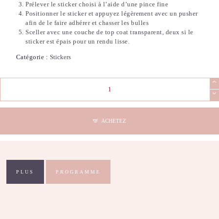
Prélever le sticker choisi à l’aide d’une pince fine
Positionner le sticker et appuyez légèrement avec un pusher
afin de le faire adhérer et chasser les bulles
Sceller avec une couche de top coat transparent, deux si le
sticker est épais pour un rendu lisse.
Catégorie :
Stickers
quantité
de
Stickers
Nail
Art
ACHETEZ
-
French
(19)
PLUS
PROGRAMME