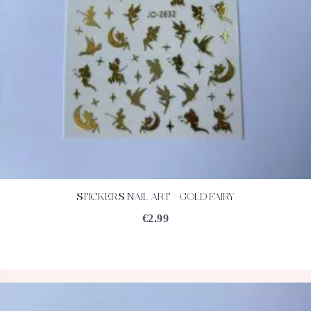
STICKERS NAIL ART – GOLD FAIRY
ACHETEZ
DÉTAILS
€
2.99