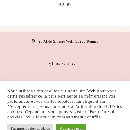
€
2.99
26 Allée Simone Weil, 35200 Rennes
06 75 70 42 28
anais.abaakil@gmail.com
Nous utilisons des cookies sur notre site Web pour vous
offrir l'expérience la plus pertinente en mémorisant vos
préférences et vos visites répétées. En cliquant sur
"Accepter tout", vous consentez à l'utilisation de TOUS les
MENTIONS LÉGALES
CONDITIONS D’UTILISATION
cookies. Cependant, vous pouvez visiter "Paramètres des
POLITIQUE DE COOKIES
POLITIQUE DE CONFIDENTIALITÉ
cookies" pour fournir un consentement contrôlé.
Paramètres des cookies
Accepter tout