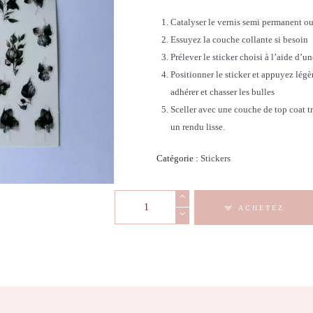
Catalyser le vernis semi permanent ou
Essuyez la couche collante si besoin
Prélever le sticker choisi à l’aide d’u
Positionner le sticker et appuyez légè
adhérer et chasser les bulles
Sceller avec une couche de top coat tr
un rendu lisse.
Catégorie :
Stickers
quantité
ACHETEZ
de
Stickers
Nail
Art
-
Fleurs