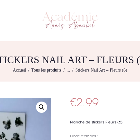
L’ACADEMIE
NOS FORMATIONS
ACADÉMIE ANAÏS ABAAKIL
Formation et shop Indigo
AGENDA DE
FORMATIONS
BOUTIQUE
TICKERS NAIL ART – FLEURS (
CONTACTEZ-NOUS
Accueil
Tous les produits
...
Stickers Nail Art – Fleurs (6)
RECHERCHE
MODÈLE
€
2.99
Planche de stickers Fleurs (6)
Mode d’emploi :