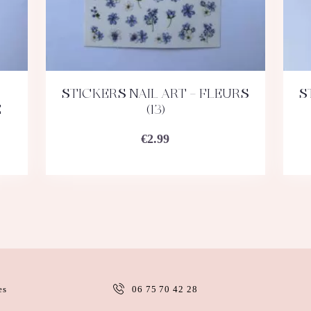
STICKERS NAIL ART – FLEURS
S
ACHETEZ
DÉTAILS
E
(13)
€
2.99
es
06 75 70 42 28