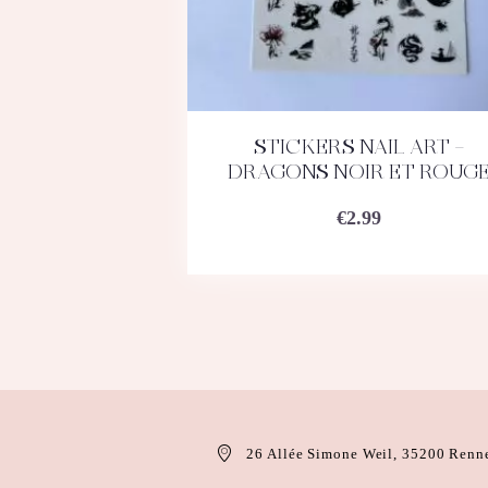
STICKERS NAIL ART –
ACHETEZ
DÉTAILS
DRAGONS NOIR ET ROUG
€
2.99
26 Allée Simone Weil, 35200 Renn