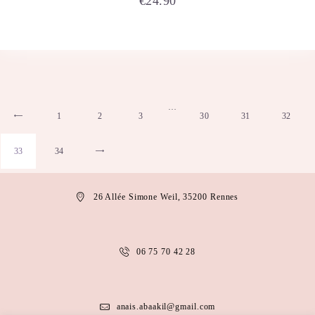
€
24.90
…
1
←
2
3
30
31
32
33
34
→
26 Allée Simone Weil, 35200 Rennes
06 75 70 42 28
anais.abaakil@gmail.com