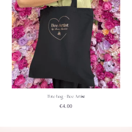
Tote bag – Bee Artist
ACHETEZ
DÉTAILS
€
4.00