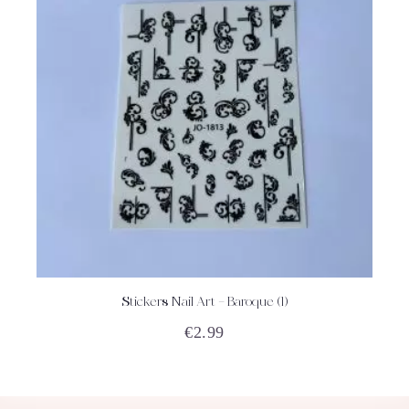
Stickers Nail Art – Baroque (1)
ACHETEZ
DÉTAILS
€
2.99