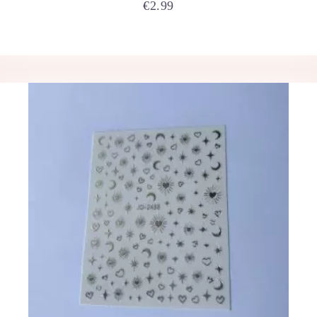
€
2.99