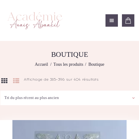
ACADÉMIE ANAÏS ABAAKIL
Formation et shop Indigo
L’ACADEMIE
NOS FORMATIONS
BOUTIQUE
AGENDA DE
Accueil
Tous les produits
Boutique
FORMATIONS
BOUTIQUE
Affichage de 385–396 sur 404 résultats
Trié
CONTACTEZ-NOUS
du
plus
RECHERCHE
récent
MODÈLE
au
plus
ancien