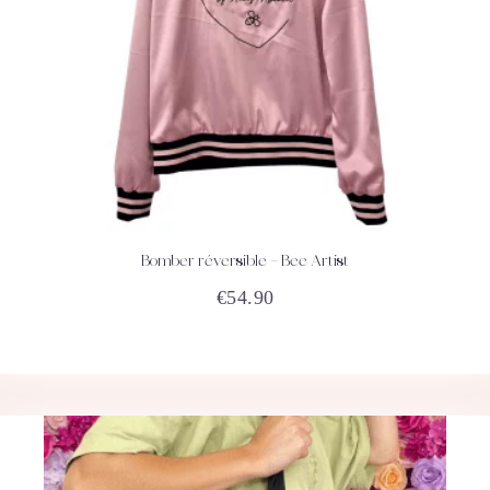
Bomber réversible – Bee Artist
ACHETEZ
DÉTAILS
€
54.90