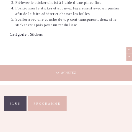
Prélever le sticker choisi à l’aide d’une pince fine
Positionner le sticker et appuyez légèrement avec un pusher
afin de le faire adhérer et chasser les bulles
Sceller avec une couche de top coat transparent, deux si le
sticker est épais pour un rendu lisse.
Catégorie :
Stickers
quantité
de
Stickers
Nail
Art
ACHETEZ
-
French
(8)
PLUS
PROGRAMME