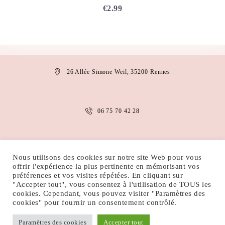
€
2.99
26 Allée Simone Weil, 35200 Rennes
06 75 70 42 28
anais.abaakil@gmail.com
Nous utilisons des cookies sur notre site Web pour vous
offrir l'expérience la plus pertinente en mémorisant vos
préférences et vos visites répétées. En cliquant sur
"Accepter tout", vous consentez à l'utilisation de TOUS les
MENTIONS LÉGALES
CONDITIONS D’UTILISATION
cookies. Cependant, vous pouvez visiter "Paramètres des
POLITIQUE DE COOKIES
POLITIQUE DE CONFIDENTIALITÉ
cookies" pour fournir un consentement contrôlé.
Paramètres des cookies
Accepter tout