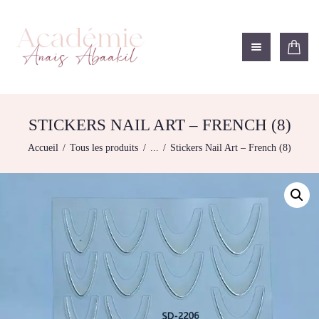
ACADÉMIE ANAÏS ABAAKIL
Formation et shop Indigo
L’ACADEMIE
NOS FORMATIONS
STICKERS NAIL ART – FRENCH (8)
AGENDA DE
Accueil
Tous les produits
...
Stickers Nail Art – French (8)
FORMATIONS
BOUTIQUE
CONTACTEZ-NOUS
RECHERCHE
MODÈLE