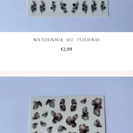
STICKERS NAIL ART – FLEURS (11)
ACHETEZ
DÉTAILS
€
2.99