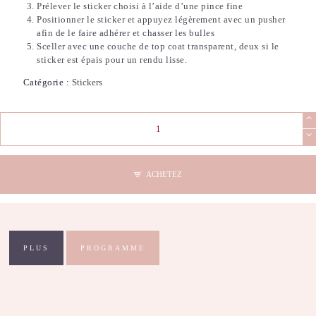
Prélever le sticker choisi à l’aide d’une pince fine
Positionner le sticker et appuyez légèrement avec un pusher
afin de le faire adhérer et chasser les bulles
Sceller avec une couche de top coat transparent, deux si le
sticker est épais pour un rendu lisse.
Catégorie :
Stickers
quantité
de
Stickers
Nail
Art
ACHETEZ
-
French
(17)
PLUS
PROGRAMME