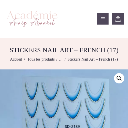
ACADÉMIE ANAÏS ABAAKIL
Formation et shop Indigo
L’ACADEMIE
NOS FORMATIONS
STICKERS NAIL ART – FRENCH (17)
AGENDA DE
Accueil
Tous les produits
...
Stickers Nail Art – French (17)
FORMATIONS
BOUTIQUE
CONTACTEZ-NOUS
RECHERCHE
MODÈLE