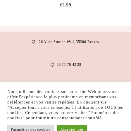
€
2.99
26 Allée Simone Weil, 35200 Rennes
06 75 70 42 28
anais.abaakil@gmail.com
Nous utilisons des cookies sur notre site Web pour vous
offrir l'expérience la plus pertinente en mémorisant vos
préférences et vos visites répétées. En cliquant sur
"Accepter tout", vous consentez à l'utilisation de TOUS les
MENTIONS LÉGALES
CONDITIONS D’UTILISATION
cookies. Cependant, vous pouvez visiter "Paramètres des
POLITIQUE DE COOKIES
POLITIQUE DE CONFIDENTIALITÉ
cookies" pour fournir un consentement contrôlé.
Paramètres des cookies
Accepter tout