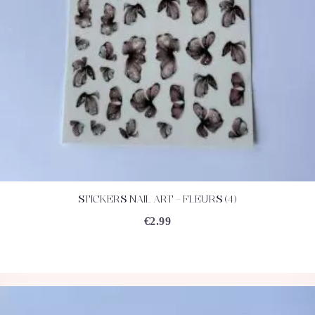
STICKERS NAIL ART – FLEURS (4)
ACHETEZ
DÉTAILS
€
2.99