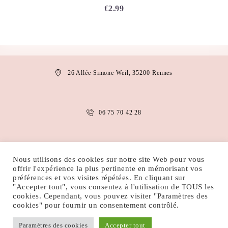
€
2.99
26 Allée Simone Weil, 35200 Rennes
06 75 70 42 28
anais.abaakil@gmail.com
Nous utilisons des cookies sur notre site Web pour vous
offrir l'expérience la plus pertinente en mémorisant vos
préférences et vos visites répétées. En cliquant sur
"Accepter tout", vous consentez à l'utilisation de TOUS les
MENTIONS LÉGALES
CONDITIONS D’UTILISATION
cookies. Cependant, vous pouvez visiter "Paramètres des
POLITIQUE DE COOKIES
POLITIQUE DE CONFIDENTIALITÉ
cookies" pour fournir un consentement contrôlé.
Paramètres des cookies
Accepter tout