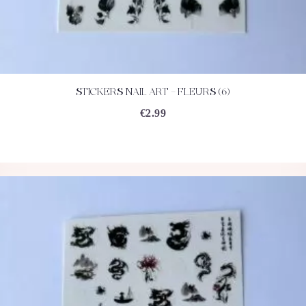
STICKERS NAIL ART – FLEURS (6)
ACHETEZ
DÉTAILS
€
2.99