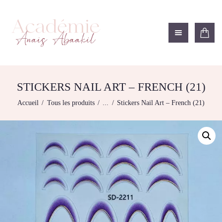
ACADÉMIE ANAÏS ABAAKIL
Formation et shop Indigo
L’ACADEMIE
NOS FORMATIONS
STICKERS NAIL ART – FRENCH (21)
AGENDA DE
Accueil
Tous les produits
...
Stickers Nail Art – French (21)
FORMATIONS
BOUTIQUE
CONTACTEZ-NOUS
RECHERCHE
MODÈLE