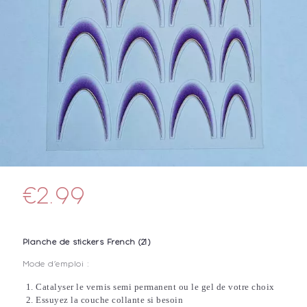
€
2.99
Planche de stickers French (21)
Mode d’emploi :
Catalyser le vernis semi permanent ou le gel de votre choix
Essuyez la couche collante si besoin