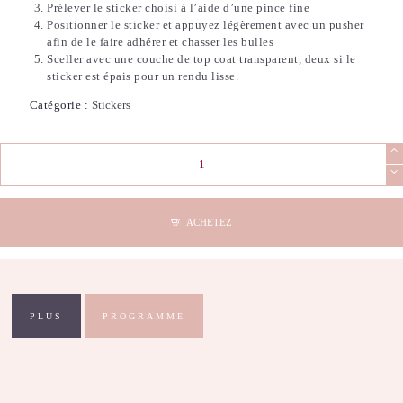
Prélever le sticker choisi à l’aide d’une pince fine
Positionner le sticker et appuyez légèrement avec un pusher
afin de le faire adhérer et chasser les bulles
Sceller avec une couche de top coat transparent, deux si le
sticker est épais pour un rendu lisse.
Catégorie :
Stickers
quantité
de
Stickers
Nail
Art
ACHETEZ
-
French
(21)
PLUS
PROGRAMME