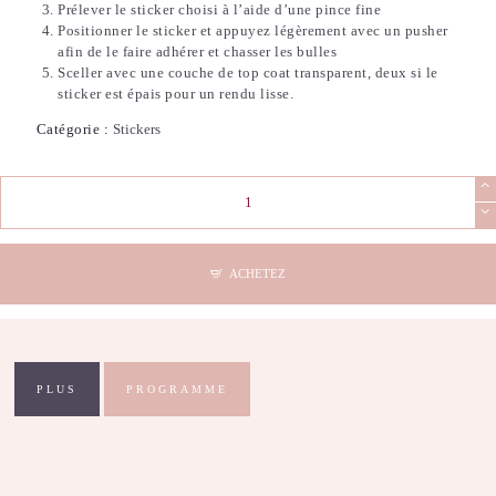
Prélever le sticker choisi à l’aide d’une pince fine
Positionner le sticker et appuyez légèrement avec un pusher
afin de le faire adhérer et chasser les bulles
Sceller avec une couche de top coat transparent, deux si le
sticker est épais pour un rendu lisse.
Catégorie :
Stickers
quantité
de
Stickers
Nail
Art
ACHETEZ
-
French
(23)
PLUS
PROGRAMME