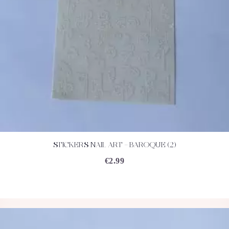
STICKERS NAIL ART – BAROQUE (2)
ACHETEZ
DÉTAILS
€
2.99