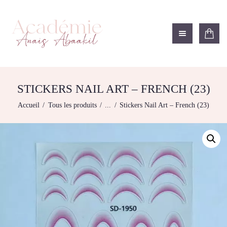
ACADÉMIE ANAÏS ABAAKIL
Formation et shop Indigo
L’ACADEMIE
NOS FORMATIONS
STICKERS NAIL ART – FRENCH (23)
AGENDA DE
Accueil
Tous les produits
...
Stickers Nail Art – French (23)
FORMATIONS
BOUTIQUE
CONTACTEZ-NOUS
RECHERCHE
MODÈLE