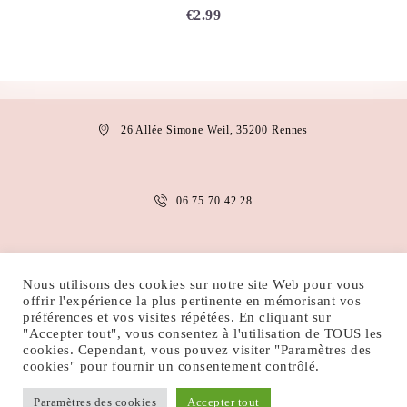
€
2.99
26 Allée Simone Weil, 35200 Rennes
06 75 70 42 28
anais.abaakil@gmail.com
Nous utilisons des cookies sur notre site Web pour vous
offrir l'expérience la plus pertinente en mémorisant vos
préférences et vos visites répétées. En cliquant sur
"Accepter tout", vous consentez à l'utilisation de TOUS les
MENTIONS LÉGALES
CONDITIONS D’UTILISATION
cookies. Cependant, vous pouvez visiter "Paramètres des
POLITIQUE DE COOKIES
POLITIQUE DE CONFIDENTIALITÉ
cookies" pour fournir un consentement contrôlé.
Paramètres des cookies
Accepter tout