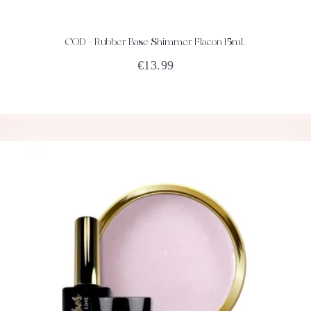
COD – Rubber Base Shimmer Flacon 15mL
ACHETEZ
DÉTAILS
€
13.99