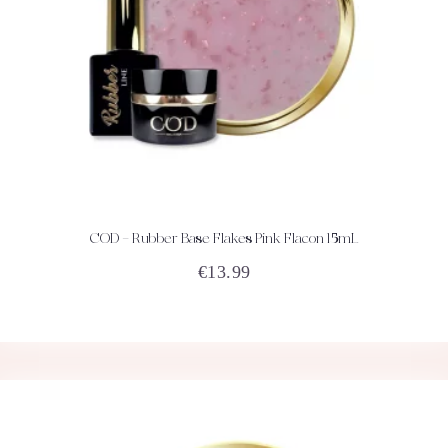
COD – Rubber Base Flakes Pink Flacon 15mL
ACHETEZ
DÉTAILS
€
13.99