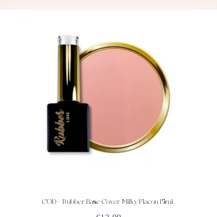
COD – Rubber Base Cover Milky Flacon 15mL
ACHETEZ
DÉTAILS