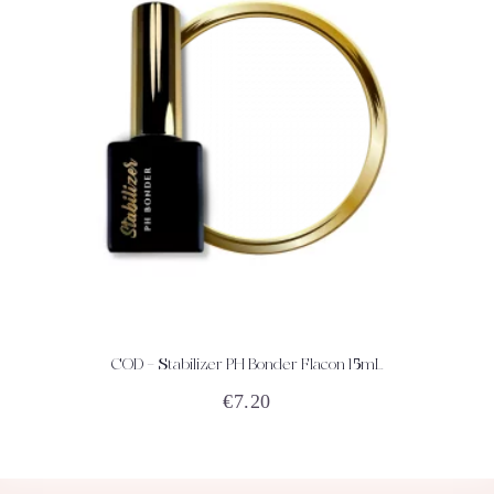
COD – Stabilizer PH Bonder Flacon 15mL
ACHETEZ
DÉTAILS
€
7.20