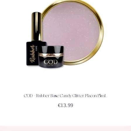
COD – Rubber Base Candy Glitter Flacon 15mL
ACHETEZ
DÉTAILS
€
13.99