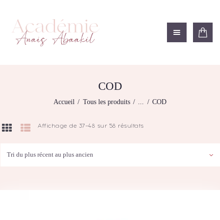
ACADÉMIE ANAÏS ABAAKIL
Formation et shop Indigo
L’ACADEMIE
NOS FORMATIONS
COD
AGENDA DE
Accueil
Tous les produits
...
COD
FORMATIONS
BOUTIQUE
Affichage de 37–48 sur 58 résultats
Trié
CONTACTEZ-NOUS
du
plus
RECHERCHE
récent
MODÈLE
au
plus
ancien