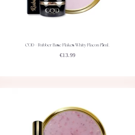
COD – Rubber Base Flakes Whity Flacon 15mL
ACHETEZ
DÉTAILS
€
13.99