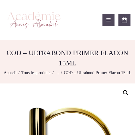
ACADÉMIE ANAÏS ABAAKIL
Formation et shop Indigo
L’ACADEMIE
NOS FORMATIONS
COD – ULTRABOND PRIMER FLACON
AGENDA DE
15ML
FORMATIONS
Accueil
Tous les produits
...
COD – Ultrabond Primer Flacon 15mL
BOUTIQUE
CONTACTEZ-NOUS
RECHERCHE
MODÈLE