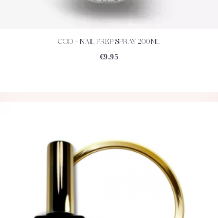
COD – NAIL PREP SPRAY 200ML
ACHETEZ
DÉTAILS
€
9.95