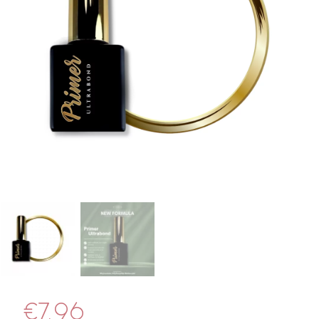
€
7.96