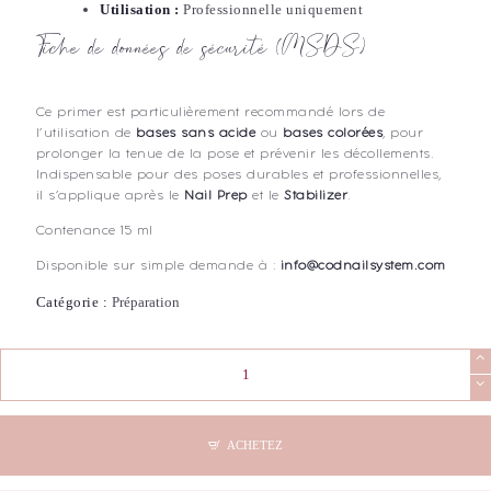
Utilisation :
Professionnelle uniquement
Fiche de données de sécurité (MSDS)
Ce primer est particulièrement recommandé lors de
l’utilisation de
bases sans acide
ou
bases colorées
, pour
prolonger la tenue de la pose et prévenir les décollements.
Indispensable pour des poses durables et professionnelles,
il s’applique après le
Nail Prep
et le
Stabilizer
.
Contenance 15 ml
Disponible sur simple demande à :
info@codnailsystem.com
Catégorie :
Préparation
quantité
de
COD
-
Ultrabond
ACHETEZ
Primer
Flacon