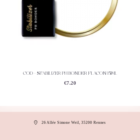
COD – STABILIZER PH BONDER FLACON 15ML
ACHETEZ
DÉTAILS
€
7.20
26 Allée Simone Weil, 35200 Rennes