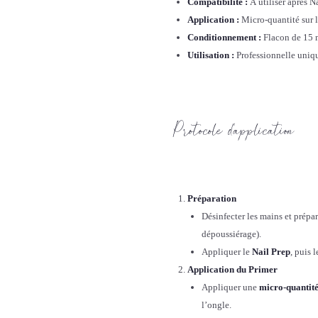
Compatibilité :
À utiliser après Na
Application :
Micro-quantité sur l’
Conditionnement :
Flacon de 15 
Utilisation :
Professionnelle uni
Protocole d’application
Préparation
Désinfecter les mains et prépa
dépoussiérage).
Appliquer le
Nail Prep
, puis 
Application du Primer
Appliquer une
micro-quantit
l’ongle.