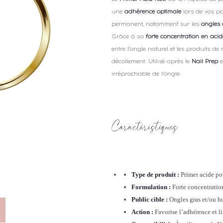
une
adhérence optimale
lors de vos po
permanent, notamment sur les
ongles
Grâce à sa
forte concentration en acid
entre l’ongle naturel et les produits de
décollement. Utilisé après le
Nail Prep
e
irréprochable de l’ongle.
Caractéristiques
Type de produit :
Primer acide po
Formulation :
Forte concentratio
Public cible :
Ongles gras et/ou 
Action :
Favorise l’adhérence et l