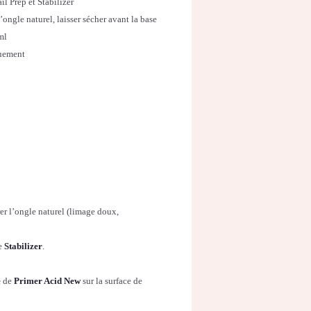
il Prep et Stabilizer
ongle naturel, laisser sécher avant la base
ml
quement
rer l’ongle naturel (limage doux,
le
Stabilizer
.
é
de
Primer Acid New
sur la surface de