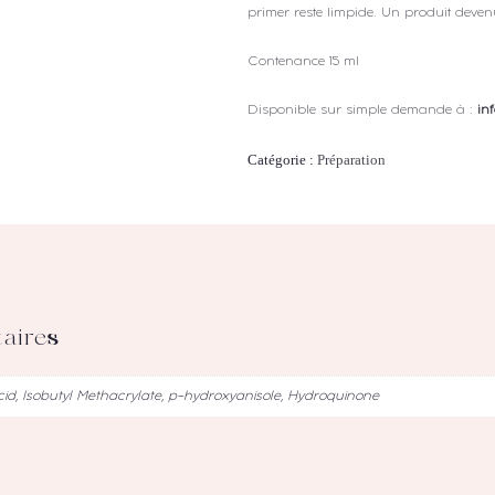
primer reste limpide. Un produit devenu 
Contenance 15 ml
Disponible sur simple demande à :
in
Catégorie :
Préparation
aires
cid, Isobutyl Methacrylate, p-hydroxyanisole, Hydroquinone