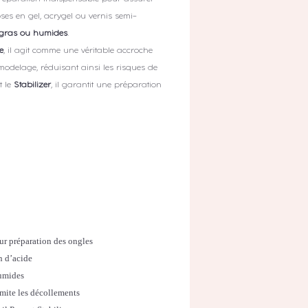
ses en gel, acrygel ou vernis semi-
 gras ou humides
.
e
, il agit comme une véritable accroche
 modelage, réduisant ainsi les risques de
t le
Stabilizer
, il garantit une préparation
ur préparation des ongles
n d’acide
humides
imite les décollements