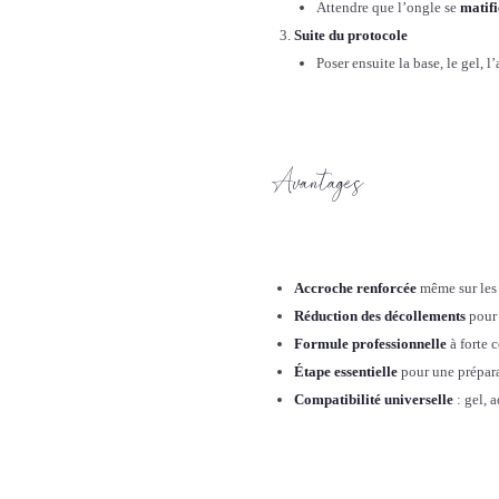
Attendre que l’ongle se
matif
Suite du protocole
Poser ensuite la base, le gel, 
Avantages
Accroche renforcée
même sur les 
Réduction des décollements
pour 
Formule professionnelle
à forte 
Étape essentielle
pour une prépara
Compatibilité universelle
: gel, 