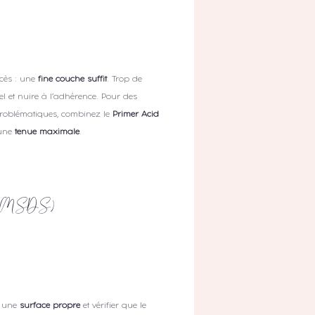
xcès : une
fine couche suffit
. Trop de
rel et nuire à l’adhérence. Pour des
 problématiques, combinez le
Primer Acid
 une
tenue maximale
.
té (MSDS)
r une
surface propre
et vérifier que le