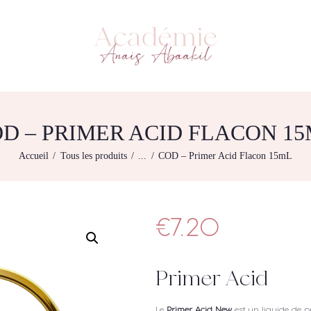
L’ACADEMIE
NOS FORMATIONS
ACADÉMIE ANAÏS ABAAKIL
Formation et shop Indigo
AGENDA DE
FORMATIONS
BOUTIQUE
D – PRIMER ACID FLACON 1
CONTACTEZ-NOUS
Accueil
Tous les produits
...
COD – Primer Acid Flacon 15mL
RECHERCHE
MODÈLE
€
7.20
Primer Acid
Le
Primer Acid New
est un liquide de 