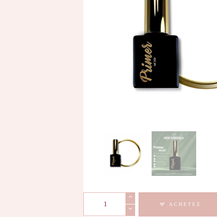
quantité
ACHETEZ
de