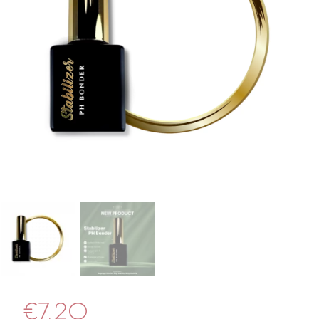
€
7.20