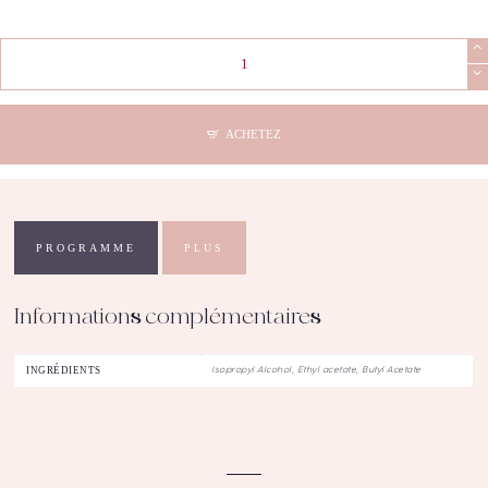
quantité
de
COD
-
Stabilizer
ACHETEZ
PH
Bonder
Flacon
15mL
PROGRAMME
PLUS
Informations complémentaires
INGRÉDIENTS
Isopropyl Alcohol, Ethyl acetate, Butyl Acetate