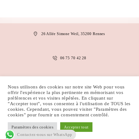
26 Allée Simone Weil, 35200 Rennes
06 75 70 42 28
anais.abaakil@gmail.com
Nous utilisons des cookies sur notre site Web pour vous
offrir l'expérience la plus pertinente en mémorisant vos
préférences et vos visites répétées. En cliquant sur
"Accepter tout", vous consentez à l'utilisation de TOUS les
MENTIONS LÉGALES
CONDITIONS D’UTILISATION
cookies. Cependant, vous pouvez visiter "Paramètres des
POLITIQUE DE COOKIES
POLITIQUE DE CONFIDENTIALITÉ
cookies" pour fournir un consentement contrôlé.
Paramètres des cookies
Accepter tout
Droits d'auteur ©
Web Artem France
Tous droits réservés.
Contactez-nous sur WhatsApp