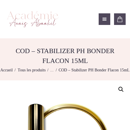
ACADÉMIE ANAÏS ABAAKIL
Formation et shop Indigo
L’ACADEMIE
NOS FORMATIONS
COD – STABILIZER PH BONDER
AGENDA DE
FLACON 15ML
FORMATIONS
Accueil
Tous les produits
...
COD – Stabilizer PH Bonder Flacon 15mL
BOUTIQUE
CONTACTEZ-NOUS
RECHERCHE
MODÈLE