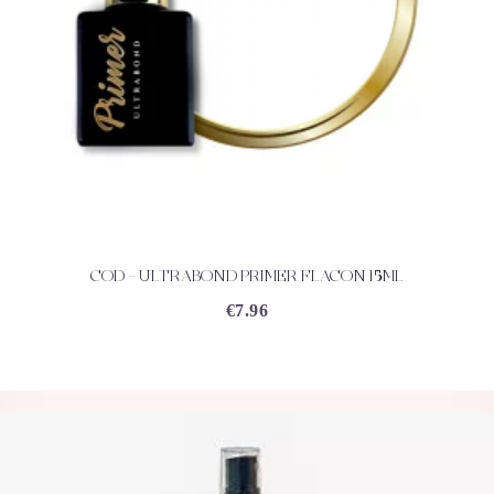
COD – ULTRABOND PRIMER FLACON 15ML
ACHETEZ
DÉTAILS
€
7.96