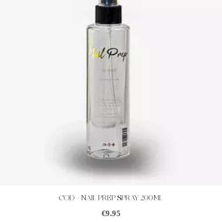
COD – NAIL PREP SPRAY 200ML
ACHETEZ
DÉTAILS
€
9.95