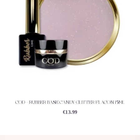
COD – RUBBER BASE CANDY GLITTER FLACON 15ML
ACHETEZ
DÉTAILS
€
13.99