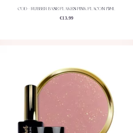
COD – RUBBER BASE FLAKES PINK FLACON 15ML
ACHETEZ
DÉTAILS
€
13.99