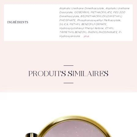
Aliphatic Urethane Dimethacrylate, Aliphatic Urethane
Diacrylate, ISOBORNYL METHACRYLATE, PEG 200
Dimethacrylate, BIS(METHACRYLOYLOXYETHYL)
PHOSPHATE, Phosphonooxyethyl Methacrylat
e,
INGRÉDIENTS
SILICA, METHYL BENZOYLFORMATE,
Hydroxycyclohexyl Phenyl Ketone, ETHYL
TRIMETHYLBENZOYL PHENYLPHOSPHINATE, P-
Hydroxyanisole.
...plus
PRODUITS SIMILAIRES