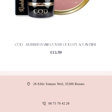
COD – RUBBER BASE COVER GOLD FLACON 15ML
ACHETEZ
DÉTAILS
€
13.99
26 Allée Simone Weil, 35200 Rennes
06 75 70 42 28