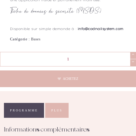
une application fluide et parfaitement maîtrisée.
Fiche de données de sécurité (MSDS)
Disponible sur simple demande à :
info@codnailsystem.com
Catégorie :
Bases
quantité
de
COD
-
Rubber
ACHETEZ
Base
Cover
Milky
Flacon
15mL
PROGRAMME
PLUS
Informations complémentaires