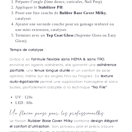
Préparer l’ongle (lime douce, cuticules, Nail Prep).
Appliquer le
Stabilizer PH
.
Poser une fine couche de
Rubber Base Cover Milky
,
catalyser.
Ajouter une seconde couche pour un gainage renforcé ou
une mini extension, catalyser.
Terminer avec un
Top Coat Gloss
(Supreme Gloss ou Easy
Gloss).
Temps de catalyse :
Grâce à sa
formule flexible sans HEMA & sans TPO
,
enrichie en agents adhérents, elle garantit une
adhérence
parfaite
, une
tenue longue durée
et un confort de pose
optimal, même sur les ongles fins ou fragiles. Sa
texture
auto-égalisante
permet une application homogène et sans
bulles, parfaitement adaptée à la technique
“No File”
.
UV : 120s
LED : 60s
Un flacon pensé pour les professionnelles
Le flacon
Rubber Base Cover Milky
combine
design élégant
et confort d’utilisation
. Son pinceau plat et précis assure