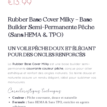
€
13.99
Rubber Base Cover Milky – Base
Builder Semi-Permanente Pêche
(Sans HEMA & TPO)
UN VOILE PÊCHE DOUX ET ÉLÉGANT
POUR DES ONGLES RENFORCÉS
La
Rubber Base Cover Milky
est une base builder semi-
permanente
couvrante couleur pêche
, conçue pour allier
esthétique et renfort des ongles naturels. Sa teinte douce et
naturelle assure un rendu élégant, idéal pour sublimer vos
manucures.
Caractéristiques techniques
Couleur :
Pêche couvrante, douce et naturelle
Formule :
Sans HEMA & Sans TPO, enrichie en agents
adhérents