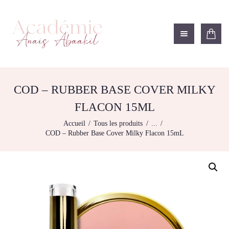
ACADÉMIE ANAÏS ABAAKIL
Formation et shop Indigo
L’ACADEMIE
NOS FORMATIONS
COD – RUBBER BASE COVER MILKY
AGENDA DE
FLACON 15ML
FORMATIONS
Accueil
Tous les produits
...
BOUTIQUE
COD – Rubber Base Cover Milky Flacon 15mL
CONTACTEZ-NOUS
RECHERCHE
MODÈLE