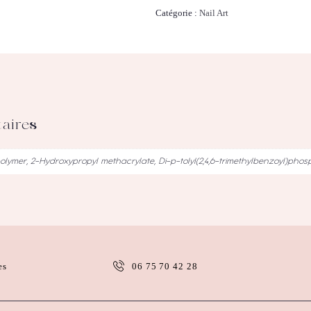
Catégorie :
Nail Art
aires
olymer, 2-Hydroxypropyl methacrylate, Di-p-tolyl(2,4,6-trimethylbenzoyl)phos
es
06 75 70 42 28