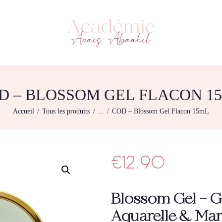
L’ACADEMIE
NOS FORMATIONS
ACADÉMIE ANAÏS ABAAKIL
Formation et shop Indigo
AGENDA DE
FORMATIONS
BOUTIQUE
D – BLOSSOM GEL FLACON 1
CONTACTEZ-NOUS
Accueil
Tous les produits
...
COD – Blossom Gel Flacon 15mL
RECHERCHE
MODÈLE
€
12.90
Blossom Gel – Ge
Aquarelle & Ma