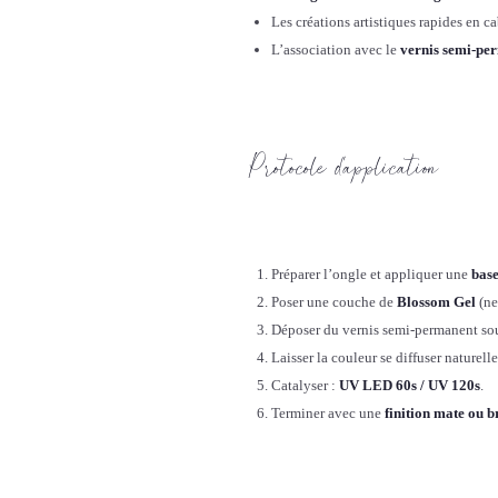
Les créations artistiques rapides en c
L’association avec le
vernis semi-pe
Protocole d’application
Préparer l’ongle et appliquer une
bas
Poser une couche de
Blossom Gel
(ne
Déposer du vernis semi-permanent sou
Laisser la couleur se diffuser naturell
Catalyser :
UV LED 60s / UV 120s
.
Terminer avec une
finition mate ou b