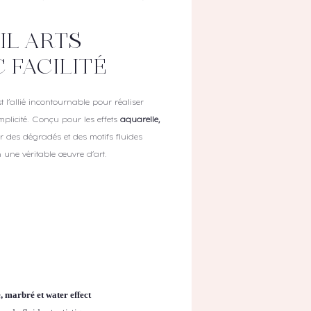
IL ARTS
 FACILITÉ
t l’allié incontournable pour réaliser
mplicité. Conçu pour les effets
aquarelle,
er des dégradés et des motifs fluides
une véritable œuvre d’art.
, marbré et water effect