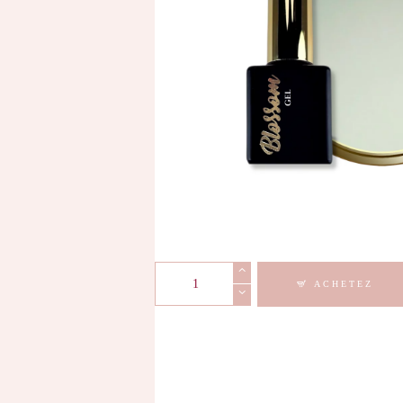
quantité
ACHETEZ
de
COD
-
Blossom
Gel