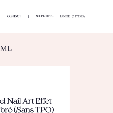
S'IDENTIFIER
CONTACT
PANIER
(0 ITEMS)
5ML
l Nail Art Effet
rbré (Sans TPO)