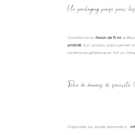
Un packaging pensé pour les
Conditionné en
flacon de 15 ml
, le Bl
praticité
. Son pinceau précis permet u
contenance généreuse en fait un indi
Fiche de données de sécuri
Disponible sur simple demande à :
in