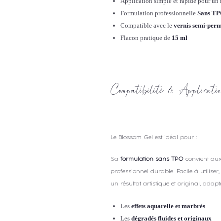
Application simple et rapide pour un r
Formulation professionnelle
Sans T
Compatible avec le
vernis semi-per
Flacon pratique de
15 ml
Compatibilité & Applicati
Le Blossom Gel est idéal pour :
Sa
formulation sans TPO
convient aux 
professionnel durable. Facile à utiliser
un résultat artistique et original, adapt
Les
effets aquarelle et marbrés
Les
dégradés fluides et originaux