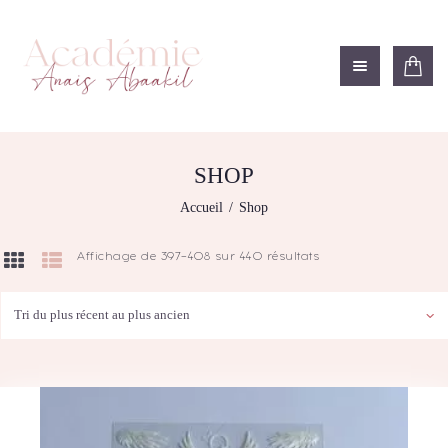
ACADÉMIE ANAÏS ABAAKIL
Formation et shop Indigo
L’ACADEMIE
NOS FORMATIONS
SHOP
AGENDA DE
Accueil
Shop
FORMATIONS
BOUTIQUE
Affichage de 397–408 sur 440 résultats
Trié
CONTACTEZ-NOUS
du
plus
RECHERCHE
récent
MODÈLE
au
plus
ancien