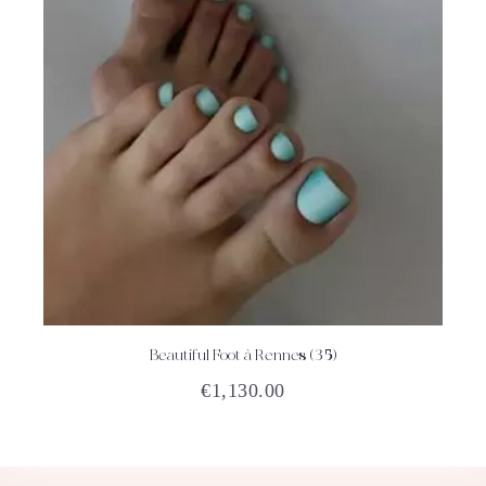
Beautiful Foot à Rennes (35)
ACHETEZ
DÉTAILS
€
1,130.00