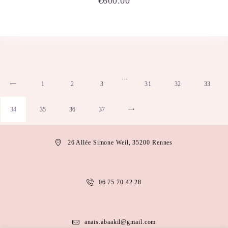
€
600.00
…
1
←
2
3
31
32
33
34
35
36
37
→
26 Allée Simone Weil, 35200 Rennes
06 75 70 42 28
anais.abaakil@gmail.com