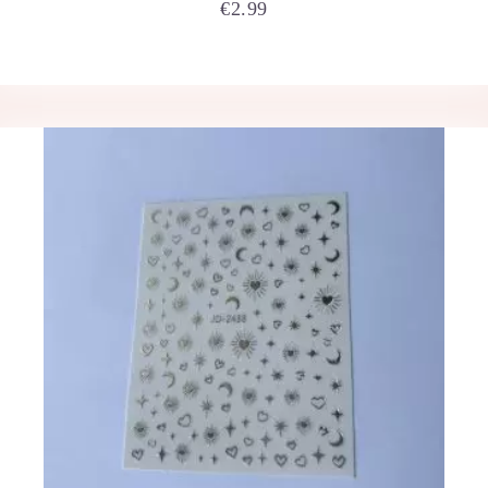
€
2.99