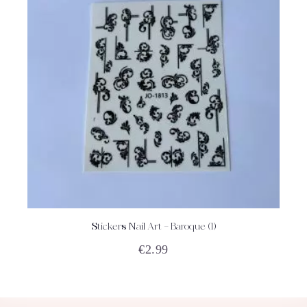
Stickers Nail Art – Baroque (1)
ACHETEZ
DÉTAILS
€
2.99