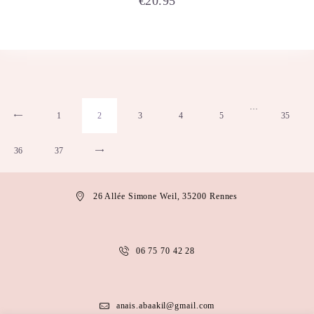
€
20.95
…
1
←
2
3
4
5
35
36
37
→
26 Allée Simone Weil, 35200 Rennes
06 75 70 42 28
anais.abaakil@gmail.com