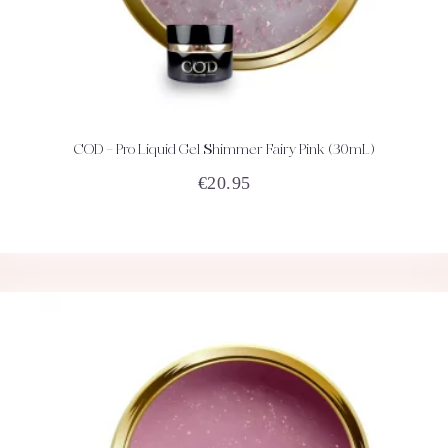
COD – Pro Liquid Gel Shimmer Fairy Pink (30mL)
ACHETEZ
DÉTAILS
€
20.95