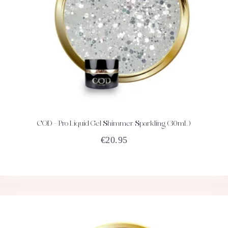
COD – Pro Liquid Gel Shimmer Sparkling (30mL)
ACHETEZ
DÉTAILS
€
20.95