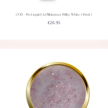
COD – Pro Liquid Gel Shimmer Milky White (30mL)
ACHETEZ
DÉTAILS
€
20.95