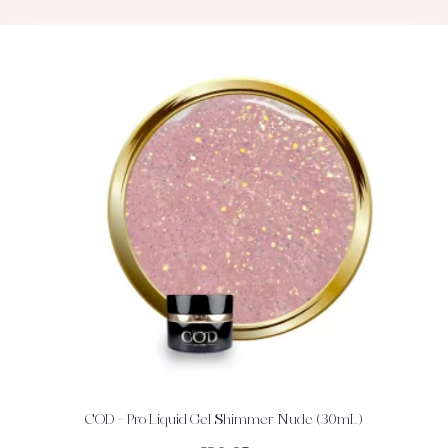
COD – Pro Liquid Gel Shimmer Nude (30mL)
ACHETEZ
DÉTAILS