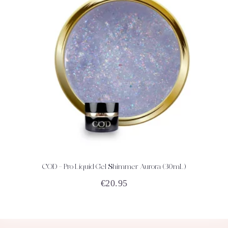
COD – Pro Liquid Gel Shimmer Aurora (30mL)
ACHETEZ
DÉTAILS
€
20.95