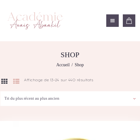
ACADÉMIE ANAÏS ABAAKIL
Formation et shop Indigo
L’ACADEMIE
NOS FORMATIONS
SHOP
AGENDA DE
Accueil
Shop
FORMATIONS
BOUTIQUE
Affichage de 13–24 sur 440 résultats
Trié
CONTACTEZ-NOUS
du
plus
RECHERCHE
récent
MODÈLE
au
plus
ancien