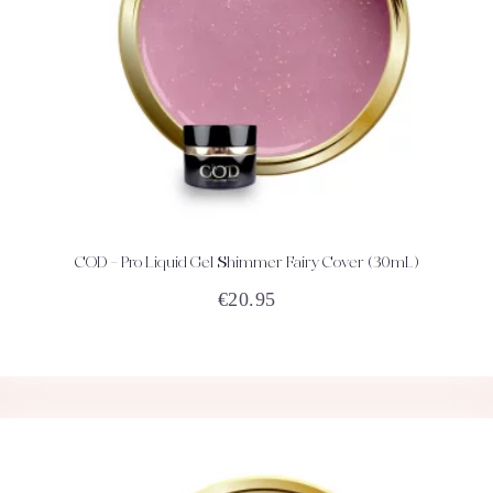
COD – Pro Liquid Gel Shimmer Fairy Cover (30mL)
ACHETEZ
DÉTAILS
€
20.95