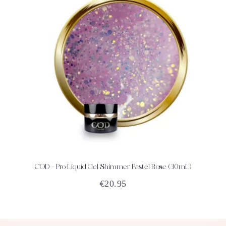
COD – Pro Liquid Gel Shimmer Pastel Rose (30mL)
ACHETEZ
DÉTAILS
€
20.95