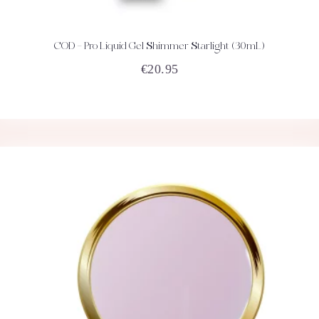
COD – Pro Liquid Gel Shimmer Starlight (30mL)
ACHETEZ
DÉTAILS
€
20.95