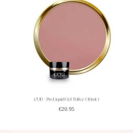
COD – Pro Liquid Gel Toffee (30mL)
ACHETEZ
DÉTAILS
€
20.95