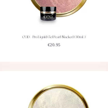
COD – Pro Liquid Gel Pearl Nacked (30mL)
ACHETEZ
DÉTAILS
€
20.95