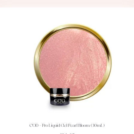
COD – Pro Liquid Gel Pearl Bloom (30mL)
ACHETEZ
DÉTAILS