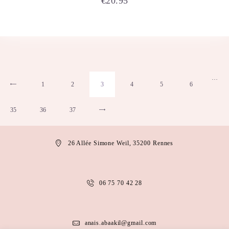
€
20.95
…
1
←
2
3
4
5
6
35
36
37
→
26 Allée Simone Weil, 35200 Rennes
06 75 70 42 28
anais.abaakil@gmail.com