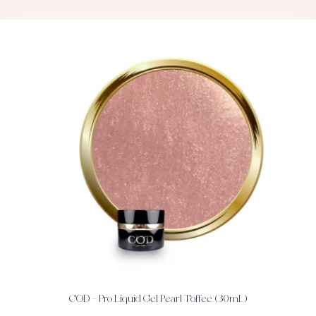
COD – Pro Liquid Gel Pearl Toffee (30mL)
ACHETEZ
DÉTAILS