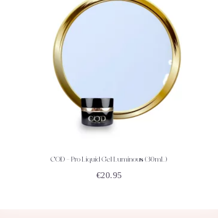
COD – Pro Liquid Gel Luminous (30mL)
ACHETEZ
DÉTAILS
€
20.95