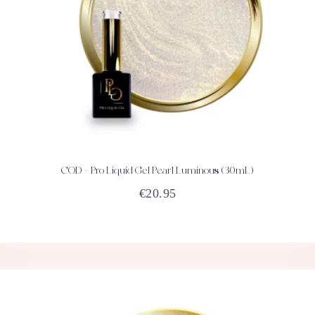
COD – Pro Liquid Gel Pearl Luminous (30mL)
ACHETEZ
DÉTAILS
€
20.95