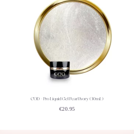
COD – Pro Liquid Gel Pearl Ivory (30mL)
ACHETEZ
DÉTAILS
€
20.95