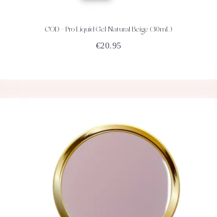
COD – Pro Liquid Gel Natural Beige (30mL)
ACHETEZ
DÉTAILS
€
20.95