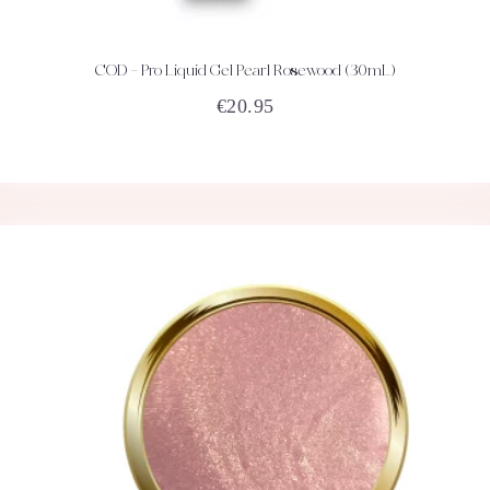
COD – Pro Liquid Gel Pearl Rosewood (30mL)
ACHETEZ
DÉTAILS
€
20.95