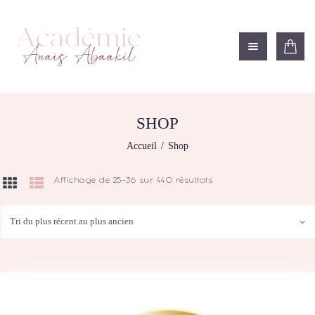
ACADÉMIE ANAÏS ABAAKIL
Formation et shop Indigo
L’ACADEMIE
NOS FORMATIONS
SHOP
AGENDA DE
Accueil
Shop
FORMATIONS
BOUTIQUE
Affichage de 25–36 sur 440 résultats
Trié
CONTACTEZ-NOUS
du
plus
RECHERCHE
récent
MODÈLE
au
plus
ancien