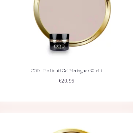
COD – Pro Liquid Gel Meringue (30mL)
ACHETEZ
DÉTAILS
€
20.95