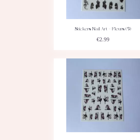
Stickers Nail Art – Fleurs (5)
ACHETEZ
DÉTAILS
€
2.99