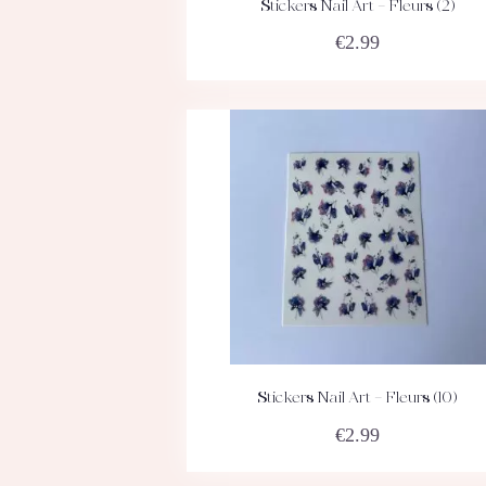
Stickers Nail Art – Fleurs (2)
ACHETEZ
DÉTAILS
€
2.99
Stickers Nail Art – Fleurs (10)
ACHETEZ
DÉTAILS
€
2.99