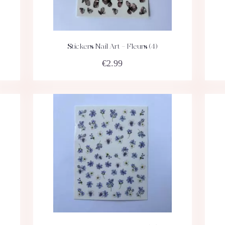
Stickers Nail Art – Fleurs (4)
ACHETEZ
DÉTAILS
€
2.99