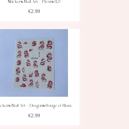
Stickers Nail Art – Fleurs (12)
ACHETEZ
DÉTAILS
€
2.99
ickers Nail Art – Dragons Rouge et Blanc
ACHETEZ
DÉTAILS
€
2.99