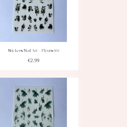
Stickers Nail Art – Fleurs (6)
ACHETEZ
DÉTAILS
€
2.99