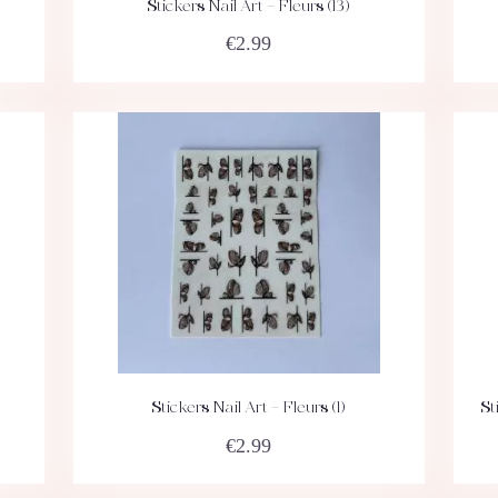
Stickers Nail Art – Fleurs (13)
ACHETEZ
DÉTAILS
€
2.99
Stickers Nail Art – Fleurs (1)
St
ACHETEZ
DÉTAILS
€
2.99