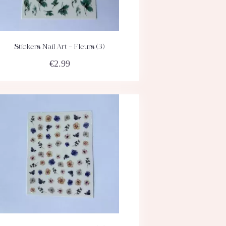
Stickers Nail Art – Fleurs (3)
ACHETEZ
DÉTAILS
€
2.99