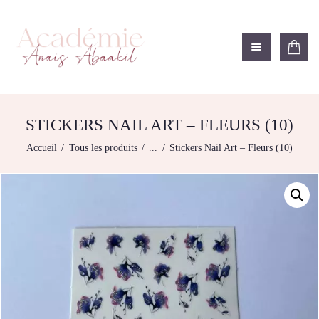
ACADÉMIE ANAÏS ABAAKIL
Formation et shop Indigo
L’ACADEMIE
NOS FORMATIONS
STICKERS NAIL ART – FLEURS (10)
AGENDA DE
Accueil
Tous les produits
...
Stickers Nail Art – Fleurs (10)
FORMATIONS
BOUTIQUE
CONTACTEZ-NOUS
RECHERCHE
MODÈLE