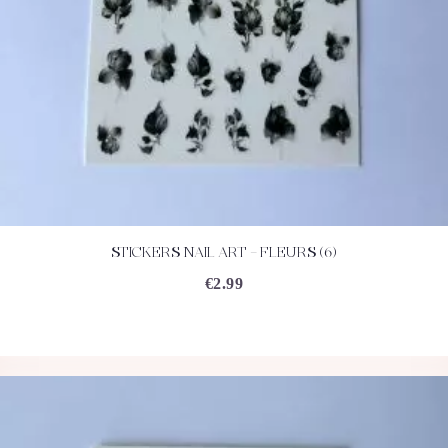
STICKERS NAIL ART – FLEURS (6)
ACHETEZ
DÉTAILS
€
2.99