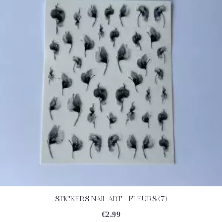
STICKERS NAIL ART – FLEURS (7)
ACHETEZ
DÉTAILS
€
2.99