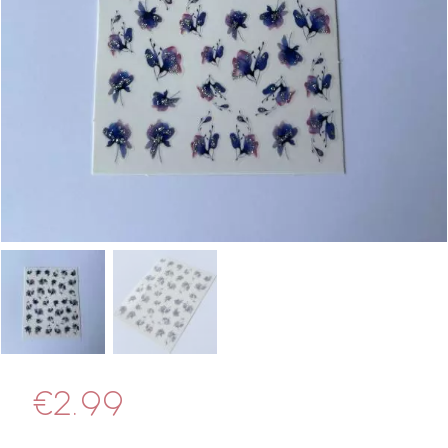
€
2.99