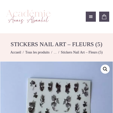
ACADÉMIE ANAÏS ABAAKIL
Formation et shop Indigo
L’ACADEMIE
NOS FORMATIONS
STICKERS NAIL ART – FLEURS (5)
AGENDA DE
Accueil
Tous les produits
...
Stickers Nail Art – Fleurs (5)
FORMATIONS
BOUTIQUE
CONTACTEZ-NOUS
RECHERCHE
MODÈLE