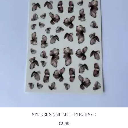
STICKERS NAIL ART – FLEURS (4)
ACHETEZ
DÉTAILS
€
2.99