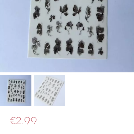
€
2.99