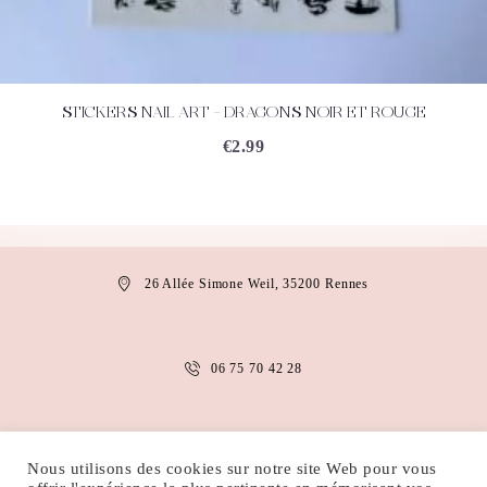
STICKERS NAIL ART – DRAGONS NOIR ET ROUGE
ACHETEZ
DÉTAILS
€
2.99
26 Allée Simone Weil, 35200 Rennes
06 75 70 42 28
anais.abaakil@gmail.com
Nous utilisons des cookies sur notre site Web pour vous