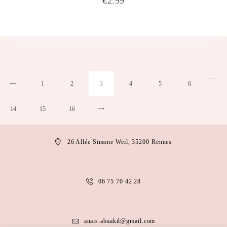
€
2.99
…
1
←
2
3
4
5
6
14
15
16
→
26 Allée Simone Weil, 35200 Rennes
06 75 70 42 28
anais.abaakil@gmail.com