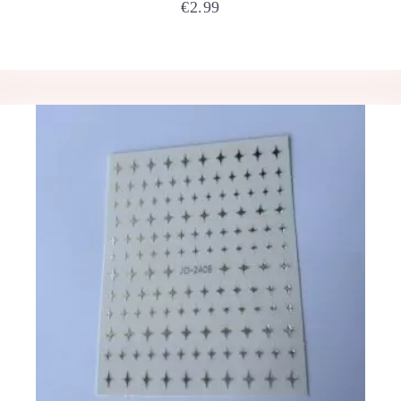
€
2.99