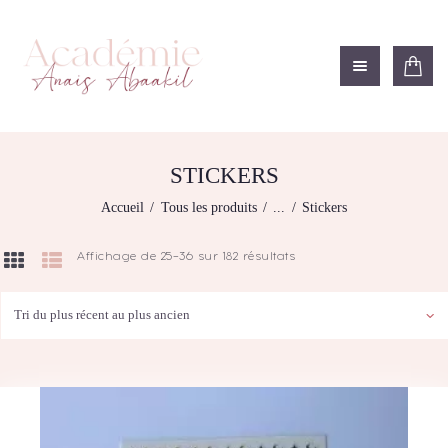
ACADÉMIE ANAÏS ABAAKIL
Formation et shop Indigo
L’ACADEMIE
NOS FORMATIONS
STICKERS
AGENDA DE
Accueil
Tous les produits
...
Stickers
FORMATIONS
BOUTIQUE
Affichage de 25–36 sur 182 résultats
Trié
CONTACTEZ-NOUS
du
plus
RECHERCHE
récent
MODÈLE
au
plus
ancien