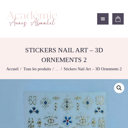
ACADÉMIE ANAÏS ABAAKIL
Formation et shop Indigo
L’ACADEMIE
NOS FORMATIONS
STICKERS NAIL ART – 3D
AGENDA DE
ORNEMENTS 2
FORMATIONS
Accueil
Tous les produits
...
Stickers Nail Art – 3D Ornements 2
BOUTIQUE
CONTACTEZ-NOUS
RECHERCHE
MODÈLE