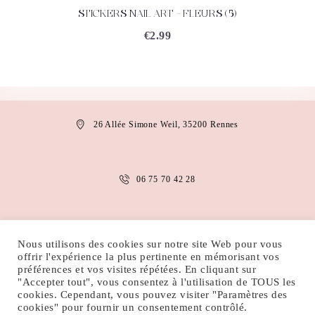
STICKERS NAIL ART – FLEURS (5)
ACHETEZ
DÉTAILS
€
2.99
26 Allée Simone Weil, 35200 Rennes
06 75 70 42 28
anais.abaakil@gmail.com
Nous utilisons des cookies sur notre site Web pour vous
offrir l'expérience la plus pertinente en mémorisant vos
préférences et vos visites répétées. En cliquant sur
"Accepter tout", vous consentez à l'utilisation de TOUS les
MENTIONS LÉGALES
CONDITIONS D’UTILISATION
cookies. Cependant, vous pouvez visiter "Paramètres des
POLITIQUE DE COOKIES
POLITIQUE DE CONFIDENTIALITÉ
cookies" pour fournir un consentement contrôlé.