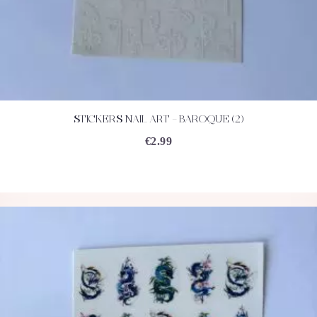
STICKERS NAIL ART – BAROQUE (2)
ACHETEZ
DÉTAILS
€
2.99