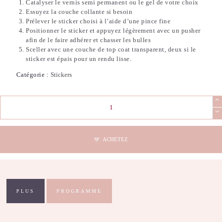
Catalyser le vernis semi permanent ou le gel de votre choix
Essuyez la couche collante si besoin
Prélever le sticker choisi à l’aide d’une pince fine
Positionner le sticker et appuyez légèrement avec un pusher
afin de le faire adhérer et chasser les bulles
Sceller avec une couche de top coat transparent, deux si le
sticker est épais pour un rendu lisse.
Catégorie :
Stickers
quantité
de
Stickers
Nail
Art
ACHETEZ
-
3D
Ornements
2
PLUS
PROGRAMME