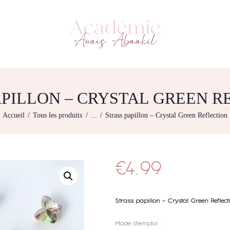
L’ACADEMIE
NOS FORMATIONS
ACADÉMIE ANAÏS ABAAKIL
Formation et shop Indigo
AGENDA DE
FORMATIONS
BOUTIQUE
APILLON – CRYSTAL GREEN R
CONTACTEZ-NOUS
Accueil
Tous les produits
...
Strass papillon – Crystal Green Reflection
RECHERCHE
MODÈLE
€
4.99
Strass papillon – Crystal Green Reflect
Mode d’emploi :