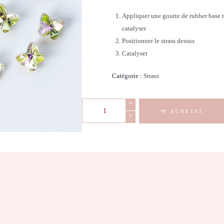
Appliquer une goutte de rubber base t
catalyser
Positionner le strass dessus
Catalyser
Catégorie :
Strass
quantité
ACHETEZ
de
Strass
papillon
-
Crystal
Green
Reflection