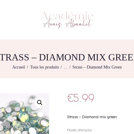
L’ACADEMIE
NOS FORMATIONS
ACADÉMIE ANAÏS ABAAKIL
Formation et shop Indigo
AGENDA DE
FORMATIONS
BOUTIQUE
TRASS – DIAMOND MIX GRE
CONTACTEZ-NOUS
Accueil
Tous les produits
...
Strass – Diamond Mix Green
RECHERCHE
MODÈLE
€
5.99
Strass –
Diamond mix green
Mode d’emploi :