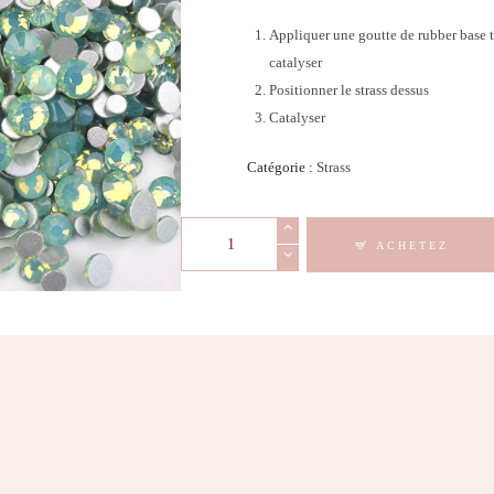
Appliquer une goutte de rubber base t
catalyser
Positionner le strass dessus
Catalyser
Catégorie :
Strass
quantité
ACHETEZ
de
Strass
-
Diamond
Mix
Green