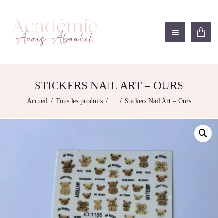
ACADÉMIE ANAÏS ABAAKIL
Formation et shop Indigo
L’ACADEMIE
NOS FORMATIONS
STICKERS NAIL ART – OURS
AGENDA DE
Accueil
Tous les produits
...
Stickers Nail Art – Ours
FORMATIONS
BOUTIQUE
CONTACTEZ-NOUS
RECHERCHE
MODÈLE