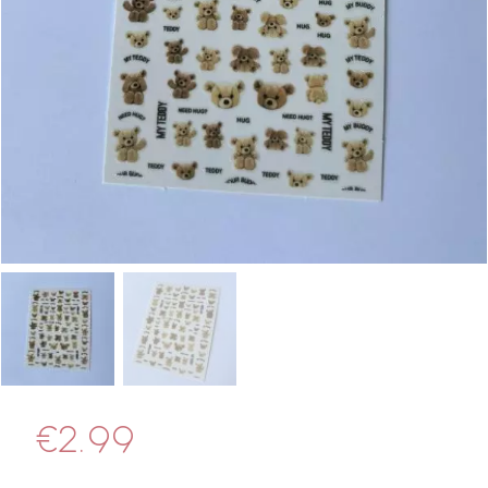
€
2.99