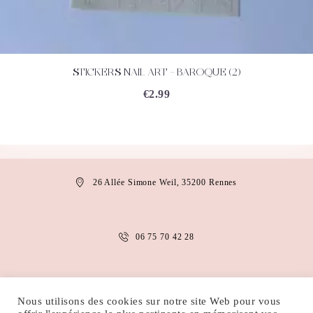
STICKERS NAIL ART – BAROQUE (2)
ACHETEZ
DÉTAILS
€
2.99
26 Allée Simone Weil, 35200 Rennes
06 75 70 42 28
anais.abaakil@gmail.com
Nous utilisons des cookies sur notre site Web pour vous