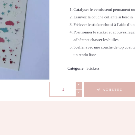
Catalyser le vernis semi permanent ou
Essuyez la couche collante si besoin
Prélever le sticker choisi à l’aide d’u
Positionner le sticker et appuyez légè
adhérer et chasser les bulles
Sceller avec une couche de top coat tr
un rendu lisse.
Catégorie :
Stickers
quantité
ACHETEZ
de
Stickers
Nail
Art
-
Nuage