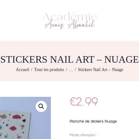
L’ACADEMIE
NOS FORMATIONS
ACADÉMIE ANAÏS ABAAKIL
Formation et shop Indigo
AGENDA DE
FORMATIONS
BOUTIQUE
STICKERS NAIL ART – NUAGE
CONTACTEZ-NOUS
Accueil
Tous les produits
...
Stickers Nail Art – Nuage
RECHERCHE
MODÈLE
€
2.99
Planche de stickers Nuage
Mode d’emploi :