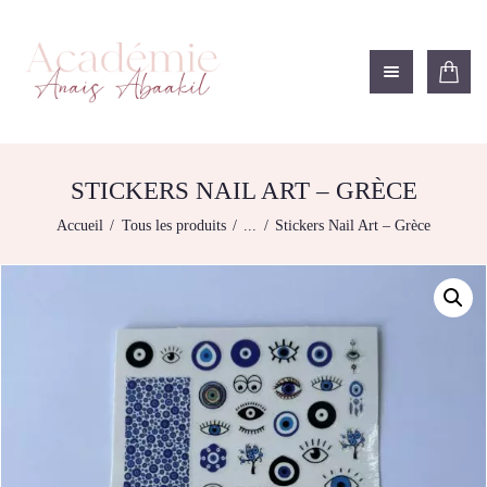
ACADÉMIE ANAÏS ABAAKIL
Formation et shop Indigo
L’ACADEMIE
NOS FORMATIONS
STICKERS NAIL ART – GRÈCE
AGENDA DE
Accueil
Tous les produits
...
Stickers Nail Art – Grèce
FORMATIONS
BOUTIQUE
CONTACTEZ-NOUS
RECHERCHE
MODÈLE