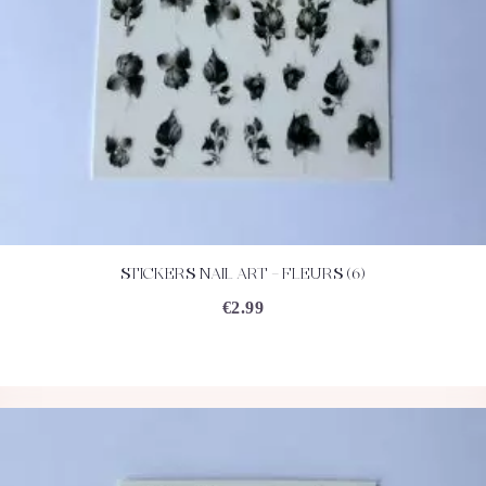
STICKERS NAIL ART – FLEURS (6)
ACHETEZ
DÉTAILS
€
2.99