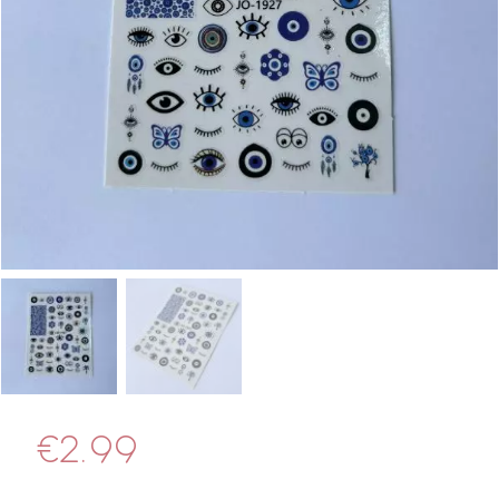
€
2.99