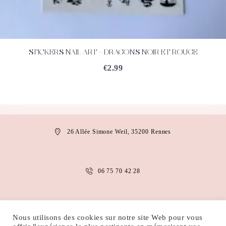
STICKERS NAIL ART – DRAGONS NOIR ET ROUGE
ACHETEZ
DÉTAILS
€
2.99
26 Allée Simone Weil, 35200 Rennes
06 75 70 42 28
anais.abaakil@gmail.com
Nous utilisons des cookies sur notre site Web pour vous