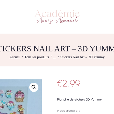
L’ACADEMIE
NOS FORMATIONS
ACADÉMIE ANAÏS ABAAKIL
Formation et shop Indigo
AGENDA DE
FORMATIONS
BOUTIQUE
TICKERS NAIL ART – 3D YUM
CONTACTEZ-NOUS
Accueil
Tous les produits
...
Stickers Nail Art – 3D Yummy
RECHERCHE
MODÈLE
€
2.99
Planche de stickers 3D Yummy
Mode d’emploi :