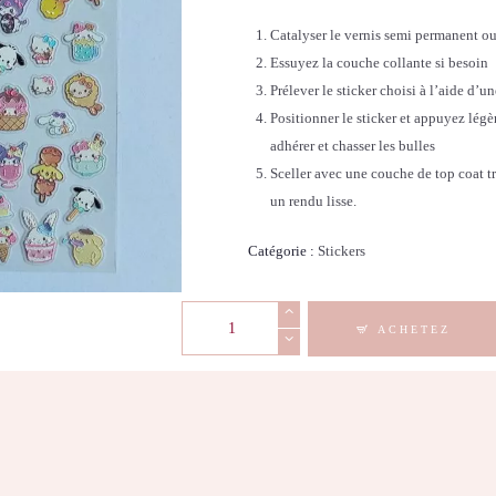
Catalyser le vernis semi permanent ou
Essuyez la couche collante si besoin
Prélever le sticker choisi à l’aide d’u
Positionner le sticker et appuyez légè
adhérer et chasser les bulles
Sceller avec une couche de top coat tr
un rendu lisse.
Catégorie :
Stickers
quantité
ACHETEZ
de
Stickers
Nail
Art
-
3D