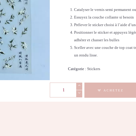
Catalyser le vernis semi permanent ou
Essuyez la couche collante si besoin
Prélever le sticker choisi à l’aide d’u
Positionner le sticker et appuyez légè
adhérer et chasser les bulles
Sceller avec une couche de top coat tr
un rendu lisse.
Catégorie :
Stickers
quantité
ACHETEZ
de
Stickers
Nail
Art
-
3D