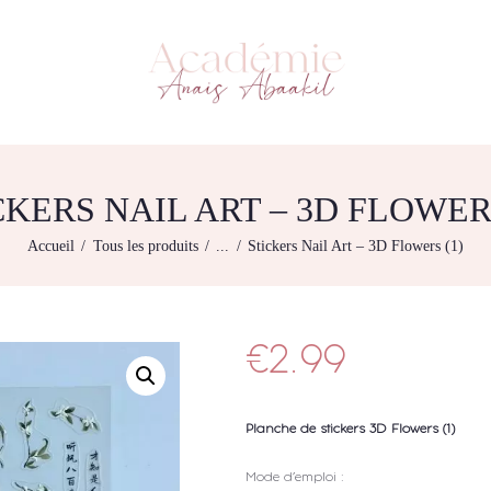
L’ACADEMIE
NOS FORMATIONS
ACADÉMIE ANAÏS ABAAKIL
Formation et shop Indigo
AGENDA DE
FORMATIONS
BOUTIQUE
CKERS NAIL ART – 3D FLOWERS
CONTACTEZ-NOUS
Accueil
Tous les produits
...
Stickers Nail Art – 3D Flowers (1)
RECHERCHE
MODÈLE
€
2.99
Planche de stickers 3D Flowers (1)
Mode d’emploi :