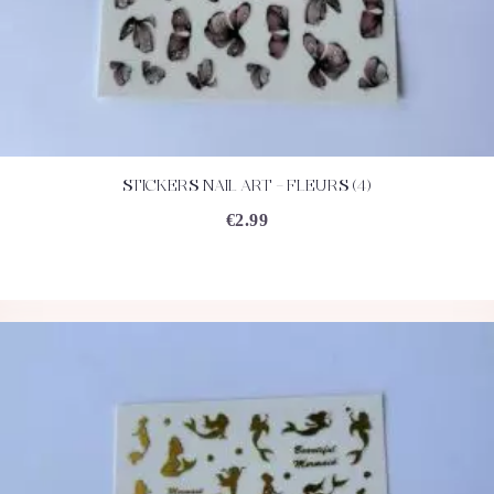
STICKERS NAIL ART – FLEURS (4)
ACHETEZ
DÉTAILS
€
2.99