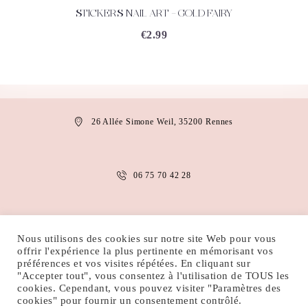
STICKERS NAIL ART – GOLD FAIRY
ACHETEZ
DÉTAILS
€
2.99
26 Allée Simone Weil, 35200 Rennes
06 75 70 42 28
anais.abaakil@gmail.com
Nous utilisons des cookies sur notre site Web pour vous
offrir l'expérience la plus pertinente en mémorisant vos
préférences et vos visites répétées. En cliquant sur
"Accepter tout", vous consentez à l'utilisation de TOUS les
MENTIONS LÉGALES
CONDITIONS D’UTILISATION
cookies. Cependant, vous pouvez visiter "Paramètres des
POLITIQUE DE COOKIES
POLITIQUE DE CONFIDENTIALITÉ
cookies" pour fournir un consentement contrôlé.