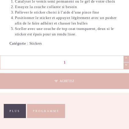
Catalyser le vernis semi permanent ou le gel de votre choix
Essuyez la couche collante si besoin
Prélever le sticker choisi à l’aide d’une pince fine
Positionner le sticker et appuyez légèrement avec un pusher
afin de le faire adhérer et chasser les bulles
Sceller avec une couche de top coat transparent, deux si le
sticker est épais pour un rendu lisse.
Catégorie :
Stickers
quantité
de
Stickers
Nail
Art
ACHETEZ
-
3D
Butterflies
PLUS
PROGRAMME