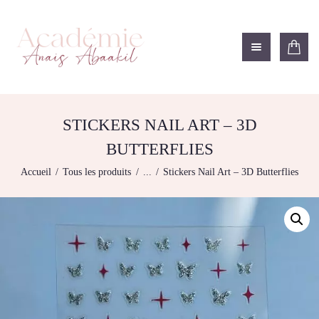
ACADÉMIE ANAÏS ABAAKIL
Formation et shop Indigo
L’ACADEMIE
NOS FORMATIONS
STICKERS NAIL ART – 3D
AGENDA DE
BUTTERFLIES
FORMATIONS
Accueil
Tous les produits
...
Stickers Nail Art – 3D Butterflies
BOUTIQUE
CONTACTEZ-NOUS
RECHERCHE
MODÈLE