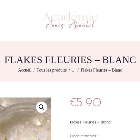
L’ACADEMIE
NOS FORMATIONS
ACADÉMIE ANAÏS ABAAKIL
Formation et shop Indigo
AGENDA DE
FORMATIONS
BOUTIQUE
FLAKES FLEURIES – BLANC
CONTACTEZ-NOUS
Accueil
Tous les produits
...
Flakes Fleuries – Blanc
RECHERCHE
MODÈLE
€
5.90
Flakes Fleuries – Blanc
Mode d’emploi :