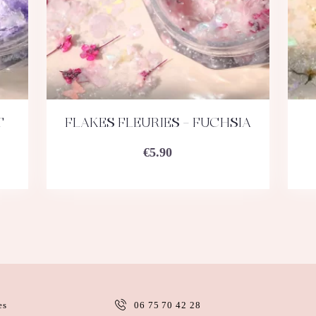
T
FLAKES FLEURIES – FUCHSIA
ACHETEZ
DÉTAILS
€
5.90
es
06 75 70 42 28