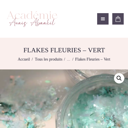
ACADÉMIE ANAÏS ABAAKIL
Formation et shop Indigo
L’ACADEMIE
NOS FORMATIONS
FLAKES FLEURIES – VERT
AGENDA DE
Accueil
Tous les produits
...
Flakes Fleuries – Vert
FORMATIONS
BOUTIQUE
CONTACTEZ-NOUS
RECHERCHE
MODÈLE