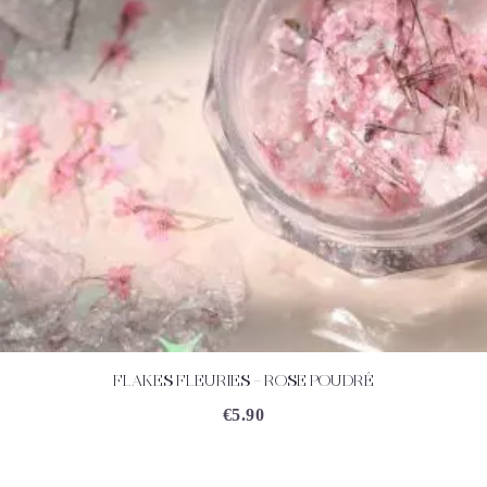
FLAKES FLEURIES – ROSE POUDRÉ
ACHETEZ
DÉTAILS
€
5.90