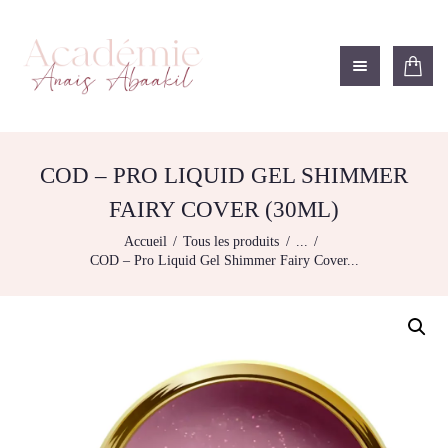
ACADÉMIE ANAÏS ABAAKIL
Formation et shop Indigo
L’ACADEMIE
NOS FORMATIONS
COD – PRO LIQUID GEL SHIMMER
AGENDA DE
FAIRY COVER (30ML)
FORMATIONS
Accueil
Tous les produits
...
BOUTIQUE
COD – Pro Liquid Gel Shimmer Fairy Cover...
CONTACTEZ-NOUS
RECHERCHE
MODÈLE