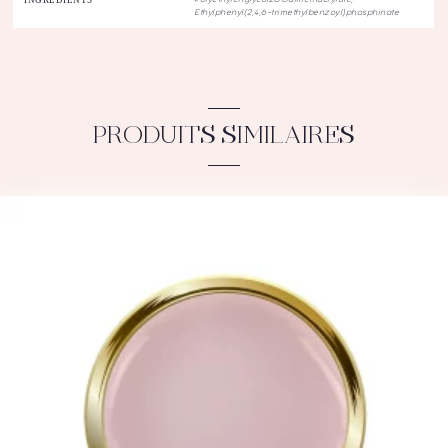
INGRÉDIENTS
Polyethylenglycol200dimethacrylate,
Ethylphenyl(2,4,6-trimethylbenzoyl)phosphinate
PRODUITS SIMILAIRES