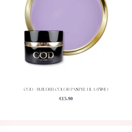
COD – BUILDER COLOR PASTEL LILA (15ML)
ACHETEZ
DÉTAILS
€
15.90