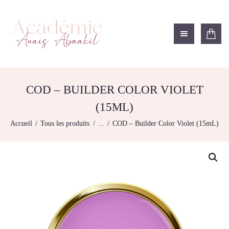
ACADÉMIE ANAÏS ABAAKIL
Formation et shop Indigo
L’ACADEMIE
NOS FORMATIONS
COD – BUILDER COLOR VIOLET
AGENDA DE
(15ML)
FORMATIONS
Accueil
Tous les produits
...
COD – Builder Color Violet (15mL)
BOUTIQUE
CONTACTEZ-NOUS
RECHERCHE
MODÈLE