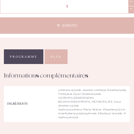
quantité
de
COD
-
Builder
ACHETEZ
Color
Violet
(15mL)
PROGRAMME
PLUS
Informations complémentaires
Urethane Acrylate, Aliphatic Urethane Dimethacrylate,
Triethylene Glycol Dimethacrylate,
ISOPROPYLIDENEDIPHENYL
BISOXYHYDROXYPROPYL METHACRYLATE, Silica
INGRÉDIENTS
dimethyl silylate,
Hydroxycyclohexyl Phenyl Ketone, Ethylphenyl(2,4,6-
trimethylbenzoyl)phosphinate, Ethylhexyl Acrylate, P-
Hydroxyanisole.