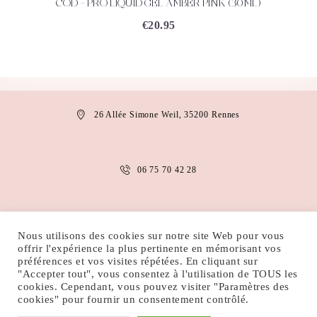
COD – PRO LIQUID GEL AMBER PINK (30ML)
ACHETEZ
DÉTAILS
€
20.95
26 Allée Simone Weil, 35200 Rennes
06 75 70 42 28
anais.abaakil@gmail.com
Nous utilisons des cookies sur notre site Web pour vous
offrir l'expérience la plus pertinente en mémorisant vos
préférences et vos visites répétées. En cliquant sur
"Accepter tout", vous consentez à l'utilisation de TOUS les
MENTIONS LÉGALES
CONDITIONS D’UTILISATION
cookies. Cependant, vous pouvez visiter "Paramètres des
POLITIQUE DE COOKIES
POLITIQUE DE CONFIDENTIALITÉ
cookies" pour fournir un consentement contrôlé.