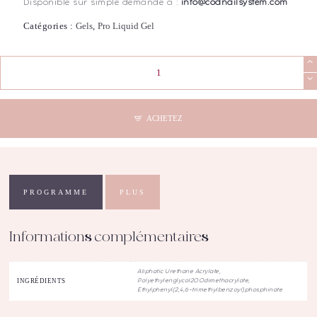
Disponible sur simple demande à :
info@codnailsystem.com
Catégories :
Gels
,
Pro Liquid Gel
quantité
de
COD
-
Pro
ACHETEZ
Liquid
Gel
Glitter
Rosy
(30mL)
PROGRAMME
PLUS
Informations complémentaires
Aliphatic Urethane Acrylate,
INGRÉDIENTS
Polyethylenglycol200dimethacrylate,
Ethylphenyl(2,4,6-trimethylbenzoyl)phosphinate