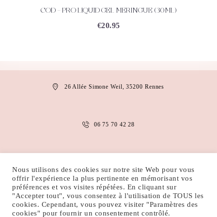
COD – PRO LIQUID GEL MERINGUE (30ML)
ACHETEZ
DÉTAILS
€
20.95
26 Allée Simone Weil, 35200 Rennes
06 75 70 42 28
anais.abaakil@gmail.com
Nous utilisons des cookies sur notre site Web pour vous
offrir l'expérience la plus pertinente en mémorisant vos
préférences et vos visites répétées. En cliquant sur
"Accepter tout", vous consentez à l'utilisation de TOUS les
MENTIONS LÉGALES
CONDITIONS D’UTILISATION
cookies. Cependant, vous pouvez visiter "Paramètres des
POLITIQUE DE COOKIES
POLITIQUE DE CONFIDENTIALITÉ
cookies" pour fournir un consentement contrôlé.