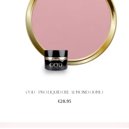
COD – PRO LIQUID GEL ALMOND (30ML)
ACHETEZ
DÉTAILS
€
20.95