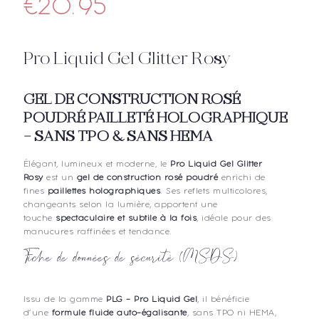
€
20.95
Pro Liquid Gel Glitter Rosy
GEL DE CONSTRUCTION ROSÉ
POUDRÉ PAILLETÉ HOLOGRAPHIQUE
– SANS TPO & SANS HEMA
Élégant, lumineux et moderne, le
Pro Liquid Gel Glitter
Rosy
est un
gel de construction rosé poudré
enrichi de
fines
paillettes holographiques
. Ses reflets multicolores,
changeants selon la lumière, apportent une
touche
spectaculaire et subtile à la fois
, idéale pour des
manucures raffinées et tendance.
Fiche de données de sécurité (MSDS)
Issu de la gamme
PLG – Pro Liquid Gel
, il bénéficie
d’une
formule fluide auto-égalisante
, sans TPO ni HEMA,