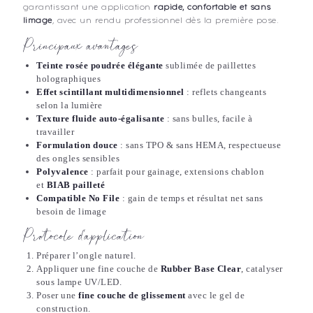
garantissant une application
rapide, confortable et sans
limage
, avec un rendu professionnel dès la première pose.
Principaux avantages
Teinte rosée poudrée élégante
sublimée de paillettes
holographiques
Effet scintillant multidimensionnel
: reflets changeants
selon la lumière
Texture fluide auto-égalisante
: sans bulles, facile à
travailler
Formulation douce
: sans TPO & sans HEMA, respectueuse
des ongles sensibles
Polyvalence
: parfait pour gainage, extensions chablon
et
BIAB pailleté
Compatible No File
: gain de temps et résultat net sans
besoin de limage
Protocole d’application
Préparer l’ongle naturel.
Appliquer une fine couche de
Rubber Base Clear
, catalyser
sous lampe UV/LED.
Poser une
fine couche de glissement
avec le gel de
construction.