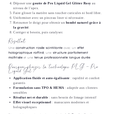
Déposer une
goutte de Pro Liquid Gel Glitter Rosy
au
niveau de l’apex.
Faire glisser la matière sans toucher cuticules ni bord libre.
Uniformiser avec un pinceau liner si nécessaire.
Retourner le doigt pour obtenir un
bombé naturel grâce à
la gravité
.
Corriger si besoin, puis catalyser.
Résultat
Une
construction rosée scintillante
avec un
effet
holographique raffiné
, une
structure parfaitement
maîtrisée
et une
tenue professionnelle longue durée
.
Pourquoi choisir la technologie PLG – Pro
Liquid Gel ?
Application fluide et auto-égalisante
: rapidité et confort
garantis
Formulation sans TPO & HEMA
: adaptée aux clientes
sensibles
Résultat net et durable
: sans besoin de limage intensif
Effet visuel exceptionnel
: manucures modernes et
holographiques