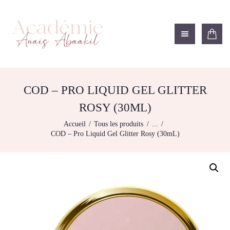
ACADÉMIE ANAÏS ABAAKIL
Formation et shop Indigo
L’ACADEMIE
NOS FORMATIONS
COD – PRO LIQUID GEL GLITTER
AGENDA DE
ROSY (30ML)
FORMATIONS
Accueil
Tous les produits
...
BOUTIQUE
COD – Pro Liquid Gel Glitter Rosy (30mL)
CONTACTEZ-NOUS
RECHERCHE
MODÈLE