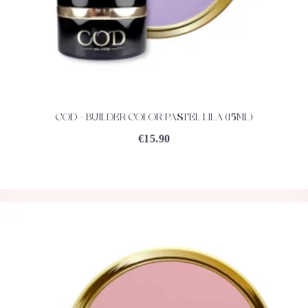
COD – BUILDER COLOR PASTEL LILA (15ML)
ACHETEZ
DÉTAILS
€
15.90